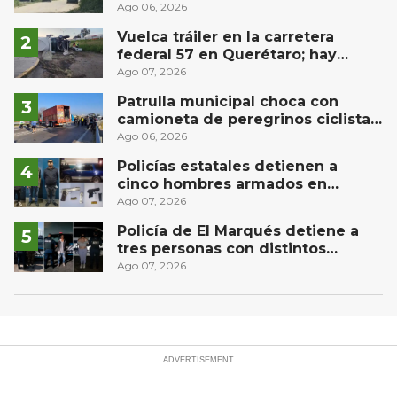
comunidad El Rodeo, San Juan del
Ago 06, 2026
Río
Vuelca tráiler en la carretera
federal 57 en Querétaro; hay
derrame de combustible
Ago 07, 2026
controlado, sin lesionados
Patrulla municipal choca con
camioneta de peregrinos ciclistas
en la autopista México-Querétaro
Ago 06, 2026
Policías estatales detienen a
cinco hombres armados en
Puebla capital
Ago 07, 2026
Policía de El Marqués detiene a
tres personas con distintos
narcóticos
Ago 07, 2026