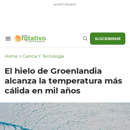
Skip
to
content
SUSCRIBIRME
Search
Buscar
&
Section
Navigation
Home
>
Ciencia Y Tecnología
El hielo de Groenlandia
alcanza la temperatura más
cálida en mil años