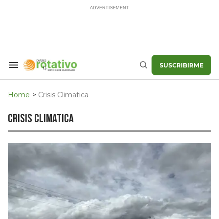
Skip
to
content
SUSCRIBIRME
Search
Buscar
&
Section
Navigation
Home
>
Crisis Climatica
crisis climatica