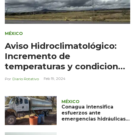
MÉXICO
Aviso Hidroclimatológico:
Incremento de
temperaturas y condiciones
climáticas
Feb 19, 2024
Diario Rotativo
MÉXICO
Conagua intensifica
esfuerzos ante
emergencias hidráulicas
en México