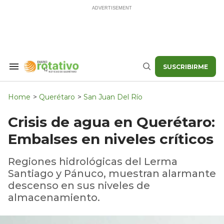
Skip
to
content
SUSCRIBIRME
Search
Buscar
&
Section
Navigation
Home
>
Querétaro
>
San Juan Del Río
Crisis de agua en Querétaro:
Embalses en niveles críticos
Regiones hidrológicas del Lerma
Santiago y Pánuco, muestran alarmante
descenso en sus niveles de
almacenamiento.