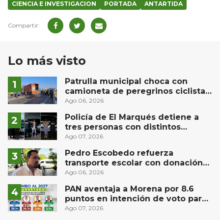
CIENCIA E INVESTIGACION
PORTADA
ANTARTIDA
Lo más visto
Patrulla municipal choca con
camioneta de peregrinos ciclistas
en la autopista México-Querétaro
Ago 06, 2026
Policía de El Marqués detiene a
tres personas con distintos
narcóticos
Ago 07, 2026
Pedro Escobedo refuerza
transporte escolar con donación
de camión de Flecha Amarilla para
Ago 06, 2026
universitarios
PAN aventaja a Morena por 8.6
puntos en intención de voto para
gubernatura de Querétaro, según
Ago 07, 2026
Demoscopia