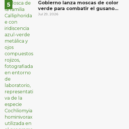
Gobierno lanza moscas de color
verde para combatir el gusano
barrenador: no las mates
Jul 29, 2026