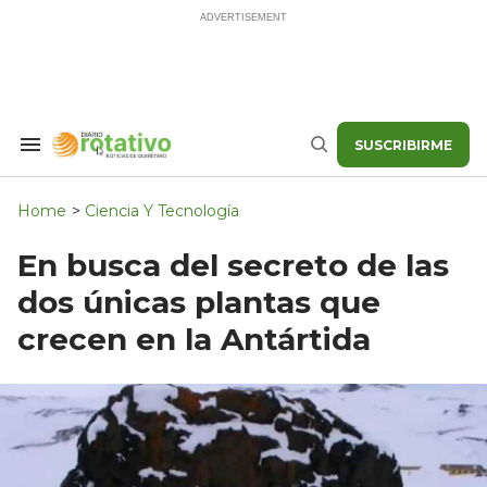
Skip
to
content
SUSCRIBIRME
Search
Buscar
&
Section
Navigation
Home
>
Ciencia Y Tecnología
En busca del secreto de las
dos únicas plantas que
crecen en la Antártida