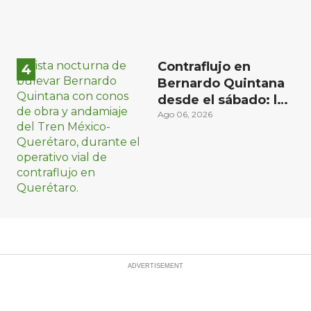
Contraflujo en
Bernardo Quintana
desde el sábado: la
etapa más compleja
Ago 06, 2026
del operativo vial