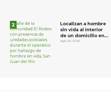
Localizan a hombre
sin vida al interior
de un domicilio en
la comunidad El
Ago 06, 2026
Rodeo, San Juan del
Río