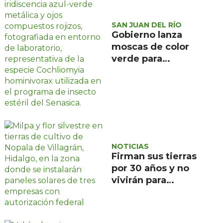
SAN JUAN DEL RÍO
Gobierno lanza
moscas de color
verde para
combatir el
gusano
barrenador: no las
mates
NOTICIAS
Firman sus tierras
por 30 años y no
vivirán para
recuperarlas: el
negocio solar que
devora a Nopala de