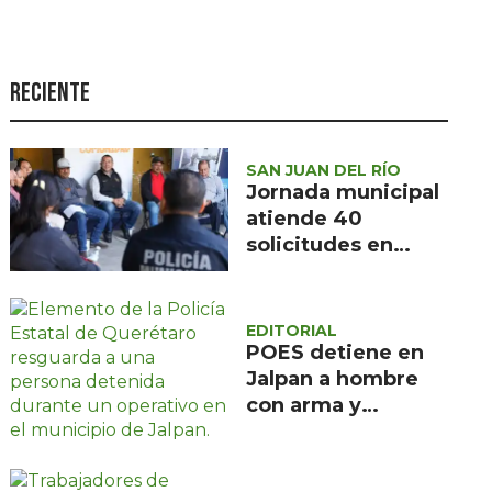
Seguridad
Ciencia y
tecnología
Reciente
Política
Turismo
SAN JUAN DEL RÍO
Jornada municipal
Asuntos Sociales
atiende 40
solicitudes en
Estilo de vida
Barranca de
Opinión
Cocheros
EDITORIAL
POES detiene en
Jalpan a hombre
con arma y
cartuchos sin
licencia