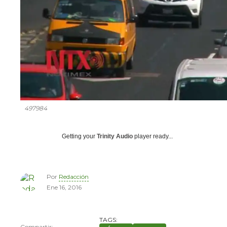
497984
Getting your
Trinity Audio
player ready...
Por
Redacción
Ene 16, 2016