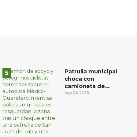
Patrulla municipal
choca con
camioneta de
peregrinos ciclistas
Ago 06, 2026
en la autopista
México-Querétaro