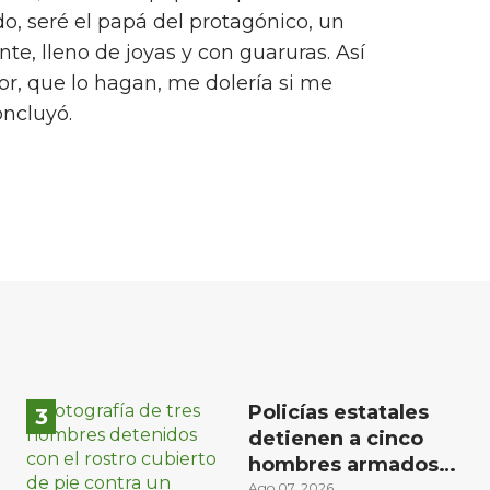
, seré el papá del protagónico, un
te, lleno de joyas y con guaruras. Así
or, que lo hagan, me dolería si me
oncluyó.
Policías estatales
detienen a cinco
hombres armados
Ago 07, 2026