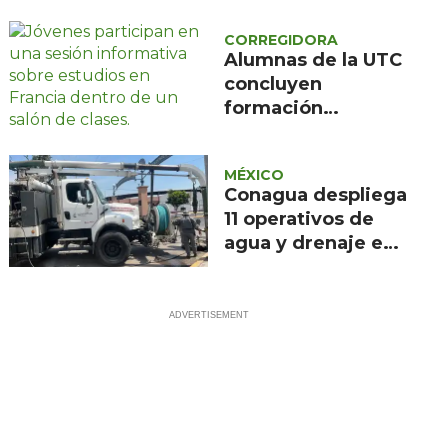
lluvias
CORREGIDORA
Alumnas de la UTC
concluyen
formación
científica en
Francia
MÉXICO
Conagua despliega
11 operativos de
agua y drenaje en
nueve estados