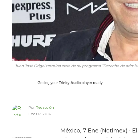
Juan José Origel termina ciclo de su programa “Derecho de admisi
Getting your
Trinity Audio
player ready...
Por
Redacción
Ene 07, 2016
México, 7 Ene (Notimex).- E