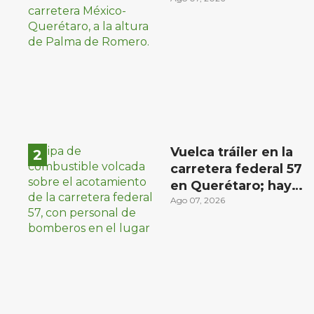
choque con
materialista en San
Juan del Río
Vuelca tráiler en la
carretera federal 57
en Querétaro; hay
derrame de
Ago 07, 2026
combustible
controlado, sin
lesionados