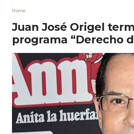
Navigation
San Juan del Río
Home
Municipios
Juan José Origel term
programa “Derecho d