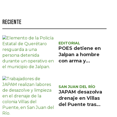
Seguridad
Ciencia y
tecnología
Reciente
Política
Turismo
EDITORIAL
POES detiene en
Asuntos Sociales
Jalpan a hombre
Estilo de vida
con arma y
cartuchos sin
Opinión
licencia
SAN JUAN DEL RÍO
JAPAM desazolva
drenaje en Villas
del Puente tras
afectaciones por