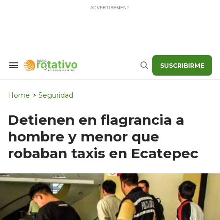
Skip
to
content
SUSCRIBIRME
Search
Buscar
&
Section
Navigation
Home
>
Seguridad
Detienen en flagrancia a
hombre y menor que
robaban taxis en Ecatepec