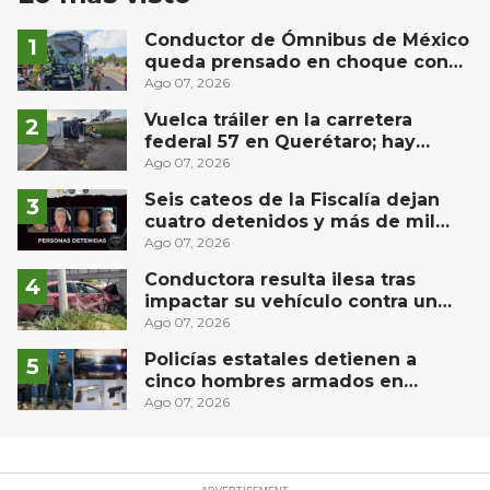
Conductor de Ómnibus de México
queda prensado en choque con
materialista en San Juan del Río
Ago 07, 2026
Vuelca tráiler en la carretera
federal 57 en Querétaro; hay
derrame de combustible
Ago 07, 2026
controlado, sin lesionados
Seis cateos de la Fiscalía dejan
cuatro detenidos y más de mil
dosis aseguradas en Querétaro
Ago 07, 2026
Conductora resulta ilesa tras
impactar su vehículo contra un
muro en Huimilpan
Ago 07, 2026
Policías estatales detienen a
cinco hombres armados en
Puebla capital
Ago 07, 2026