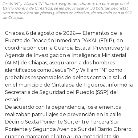
Jesús "N" y William "N" fueron asegurados durante un patrullaje en el
Barrio Obrero de Cintalapa; se les decomisaron 33 bolsitas de cristal,
una motocicleta sin placas y dinero en efectivo, de acuerdo con la SSP
de Chiapas.
Chiapas, 6 de agosto de 2026.— Elementos de la
Fuerza de Reacción Inmediata PAKAL (FRIP), en
coordinación con la Guardia Estatal Preventiva y la
Agencia de Investigación e Inteligencia Ministerial
(AIIM) de Chiapas, aseguraron a dos hombres
identificados como Jesús "N" y William "N" como
probables responsables de delitos contra la salud
en el municipio de Cintalapa de Figueroa, informó la
Secretaría de Seguridad del Pueblo (SSP) del
estado.
De acuerdo con la dependencia, los elementos
realizaban patrullajes de prevención en la calle
Décimo Sexta Poniente Sur, entre Tercera Sur
Poniente y Segunda Avenida Sur del Barrio Obrero,
cuando marcaron el alto a una motocicleta sin