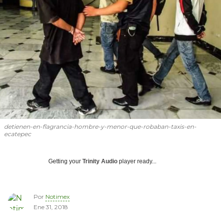
detienen-en-flagrancia-hombre-y-menor-que-robaban-taxis-en-
ecatepec
Getting your
Trinity Audio
player ready...
Por
Notimex
Ene 31, 2018