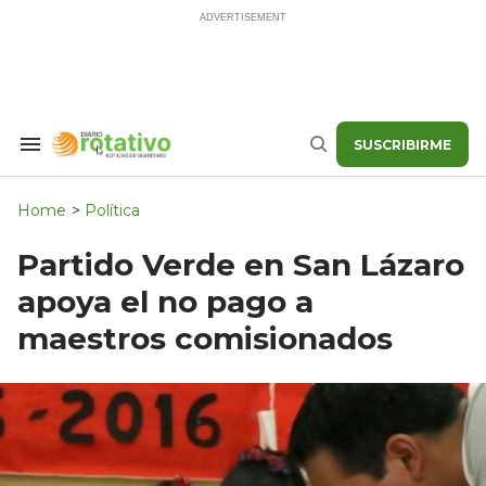
Skip
to
content
SUSCRIBIRME
Search
Buscar
&
Section
Navigation
Home
>
Política
Partido Verde en San Lázaro
apoya el no pago a
maestros comisionados