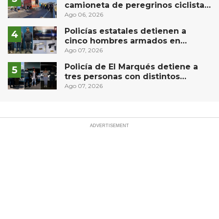
camioneta de peregrinos ciclistas
en la autopista México-Querétaro
Ago 06, 2026
Policías estatales detienen a
cinco hombres armados en
Puebla capital
Ago 07, 2026
Policía de El Marqués detiene a
tres personas con distintos
narcóticos
Ago 07, 2026