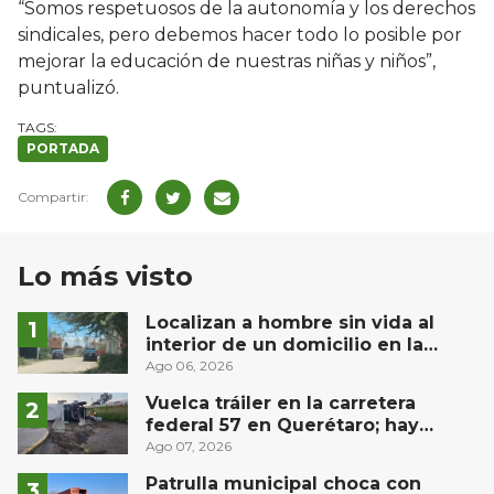
“Somos respetuosos de la autonomía y los derechos
sindicales, pero debemos hacer todo lo posible por
mejorar la educación de nuestras niñas y niños”,
puntualizó.
PORTADA
Lo más visto
Localizan a hombre sin vida al
interior de un domicilio en la
comunidad El Rodeo, San Juan del
Ago 06, 2026
Río
Vuelca tráiler en la carretera
federal 57 en Querétaro; hay
derrame de combustible
Ago 07, 2026
controlado, sin lesionados
Patrulla municipal choca con