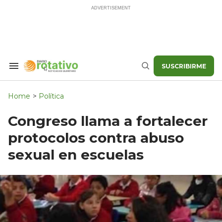
Skip
to
content
SUSCRIBIRME
Search
Buscar
&
Section
Navigation
Home
>
Política
Congreso llama a fortalecer
protocolos contra abuso
sexual en escuelas