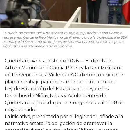
La rueda de prensa del 4 de agosto reunió al diputado García Pérez, a
representantes de la Red Mexicana de Prevención a la Violencia, a la SEP
estatal y a la Secretaría de Mujeres de Morena para presentar los pasos
siguientes a la aprobación de la reforma.
Querétaro, 4 de agosto de 2026.— El diputado
Arturo Maximiliano García Pérez y la Red Mexicana
de Prevención a la Violencia A.C. dieron a conocer el
plan de trabajo para instrumentar la reforma a la
Ley de Educación del Estado y a la Ley de los
Derechos de Niñas, Niños y Adolescentes de
Querétaro, aprobada por el Congreso local el 28 de
mayo pasado.
La iniciativa, presentada por el legislador, añade a la
normativa estatal la obligación de promover la