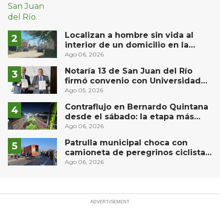
Localizan a hombre sin vida al
interior de un domicilio en la
comunidad El Rodeo, San Juan del
Ago 06, 2026
Río
Notaría 13 de San Juan del Río
firmó convenio con Universidad
Privada del Bajío para recibir
Ago 05, 2026
estudiantes en prácticas
Contraflujo en Bernardo Quintana
desde el sábado: la etapa más
compleja del operativo vial
Ago 06, 2026
Patrulla municipal choca con
camioneta de peregrinos ciclistas
en la autopista México-Querétaro
Ago 06, 2026