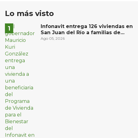
Lo más visto
Infonavit entrega 126 viviendas en
San Juan del Río a familias de
bajos ingresos
Ago 05, 2026