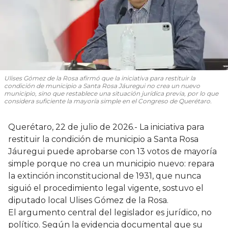
Ulises Gómez de la Rosa afirmó que la iniciativa para restituir la
condición de municipio a Santa Rosa Jáuregui no crea un nuevo
municipio, sino que restablece una situación jurídica previa, por lo que
considera suficiente la mayoría simple en el Congreso de Querétaro.
Querétaro, 22 de julio de 2026.- La iniciativa para
restituir la condición de municipio a Santa Rosa
Jáuregui puede aprobarse con 13 votos de mayoría
simple porque no crea un municipio nuevo: repara
la extinción inconstitucional de 1931, que nunca
siguió el procedimiento legal vigente, sostuvo el
diputado local Ulises Gómez de la Rosa.
El argumento central del legislador es jurídico, no
político. Según la evidencia documental que su