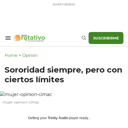
Skip
to
content
SUSCRIBIRME
Search
Buscar
&
Section
Navigation
Home
>
Opinión
Sororidad siempre, pero con
ciertos límites
mujer-opinion-cimac
Getting your
Trinity Audio
player ready...