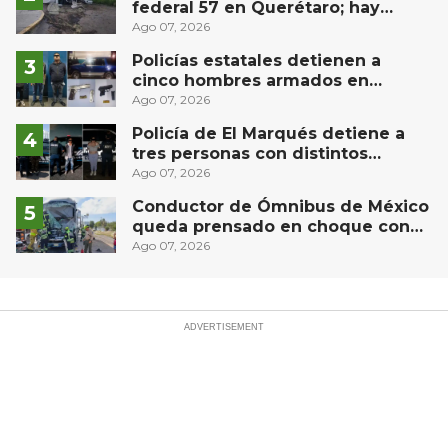
federal 57 en Querétaro; hay
derrame de combustible
Ago 07, 2026
controlado, sin lesionados
Policías estatales detienen a
cinco hombres armados en
Puebla capital
Ago 07, 2026
Policía de El Marqués detiene a
tres personas con distintos
narcóticos
Ago 07, 2026
Conductor de Ómnibus de México
queda prensado en choque con
materialista en San Juan del Río,
Ago 07, 2026
autopista México-Querétaro KM
154