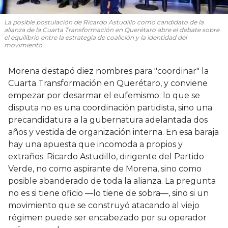
La posible postulación de Ricardo Astudillo como candidato de la
alianza de la Cuarta Transformación en Querétaro abre el debate sobre
el equilibrio entre la estrategia de coalición y la identidad del
movimiento.
Morena destapó diez nombres para "coordinar" la
Cuarta Transformación en Querétaro, y conviene
empezar por desarmar el eufemismo: lo que se
disputa no es una coordinación partidista, sino una
precandidatura a la gubernatura adelantada dos
años y vestida de organización interna. En esa baraja
hay una apuesta que incomoda a propios y
extraños: Ricardo Astudillo, dirigente del Partido
Verde, no como aspirante de Morena, sino como
posible abanderado de toda la alianza. La pregunta
no es si tiene oficio —lo tiene de sobra—, sino si un
movimiento que se construyó atacando al viejo
régimen puede ser encabezado por su operador