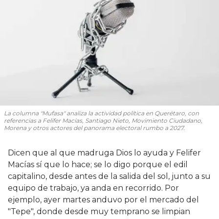
La columna "Mufasa" analiza la actividad política en Querétaro, con
referencias a Felifer Macías, Santiago Nieto, Movimiento Ciudadano,
Morena y otros actores del panorama electoral rumbo a 2027.
Dicen que al que madruga Dios lo ayuda y Felifer
Macías sí que lo hace; se lo digo porque el edil
capitalino, desde antes de la salida del sol, junto a su
equipo de trabajo, ya anda en recorrido. Por
ejemplo, ayer martes anduvo por el mercado del
"Tepe", donde desde muy temprano se limpian