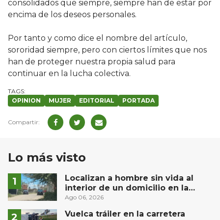
consolidados que siempre, siempre han de estar por
encima de los deseos personales.
Por tanto y como dice el nombre del artículo,
sororidad siempre, pero con ciertos límites que nos
han de proteger nuestra propia salud para
continuar en la lucha colectiva.
OPINION
MUJER
EDITORIAL
PORTADA
Lo más visto
Localizan a hombre sin vida al
interior de un domicilio en la
comunidad El Rodeo, San Juan del
Ago 06, 2026
Río
Vuelca tráiler en la carretera