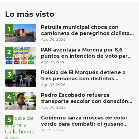
Lo más visto
Patrulla municipal choca con
camioneta de peregrinos ciclistas
en la autopista México-Querétaro
Ago 06, 2026
PAN aventaja a Morena por 8.6
puntos en intención de voto para
gubernatura de Querétaro, según
Ago 07, 2026
Demoscopia
Policía de El Marqués detiene a
tres personas con distintos
narcóticos
Ago 07, 2026
Pedro Escobedo refuerza
transporte escolar con donación
de camión de Flecha Amarilla para
Ago 06, 2026
universitarios
Gobierno lanza moscas de color
verde para combatir el gusano
barrenador: no las mates
Jul 29, 2026