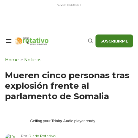
Skip
to
content
SUSCRIBIRME
Search
Buscar
&
Section
Navigation
Home
>
Noticias
Mueren cinco personas tras
explosión frente al
parlamento de Somalia
Getting your
Trinity Audio
player ready...
Por
Diario Rotativo