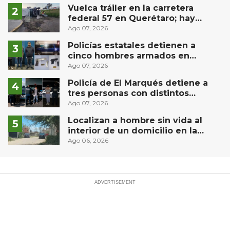
Vuelca tráiler en la carretera
federal 57 en Querétaro; hay
derrame de combustible
Ago 07, 2026
controlado, sin lesionados
Policías estatales detienen a
cinco hombres armados en
Puebla capital
Ago 07, 2026
Policía de El Marqués detiene a
tres personas con distintos
narcóticos
Ago 07, 2026
Localizan a hombre sin vida al
interior de un domicilio en la
comunidad El Rodeo, San Juan del
Ago 06, 2026
Río