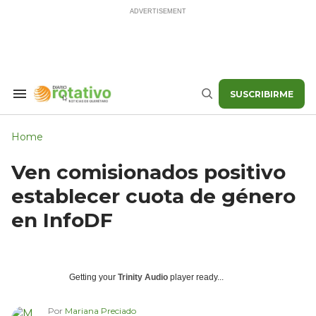
Skip
to
content
SUSCRIBIRME
Search
Buscar
&
Section
Navigation
Home
Ven comisionados positivo
establecer cuota de género
en InfoDF
Getting your
Trinity Audio
player ready...
Por
Mariana Preciado