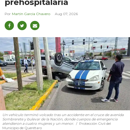
prehospitalaria
Martín García Chavero
Aug 07, 2026
Un vehículo terminó volcado tras un accidente en el cruce de avenida
Sombrerete y bulevar de la Nación, donde cuerpos de emergencia
atendieron a cuatro mujeres y un menor.
Protección Civil del
Municipio de Querétaro