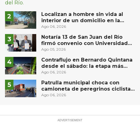
Localizan a hombre sin vida al
interior de un domicilio en la
comunidad El Rodeo, San Juan del
Ago 06, 2026
Río
Notaría 13 de San Juan del Río
firmó convenio con Universidad
Privada del Bajío para recibir
Ago 05, 2026
estudiantes en prácticas
Contraflujo en Bernardo Quintana
desde el sábado: la etapa más
compleja del operativo vial
Ago 06, 2026
Patrulla municipal choca con
camioneta de peregrinos ciclistas
en la autopista México-Querétaro
Ago 06, 2026