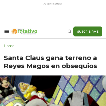
Skip
to
content
SUSCRIBIRME
Search
Buscar
&
Section
Navigation
Home
Santa Claus gana terreno a
Reyes Magos en obsequios