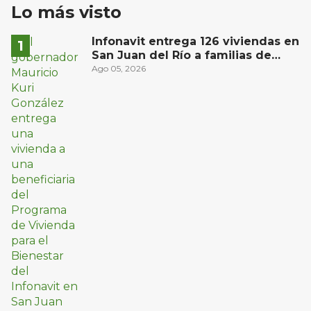
Lo más visto
Infonavit entrega 126 viviendas en
San Juan del Río a familias de
bajos ingresos
Ago 05, 2026