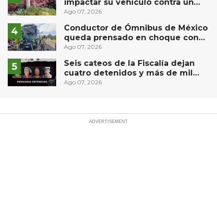
impactar su vehículo contra un
muro en Huimilpan
Ago 07, 2026
Conductor de Ómnibus de México
queda prensado en choque con
materialista en San Juan del Río
Ago 07, 2026
Seis cateos de la Fiscalía dejan
cuatro detenidos y más de mil
dosis aseguradas en Querétaro
Ago 07, 2026