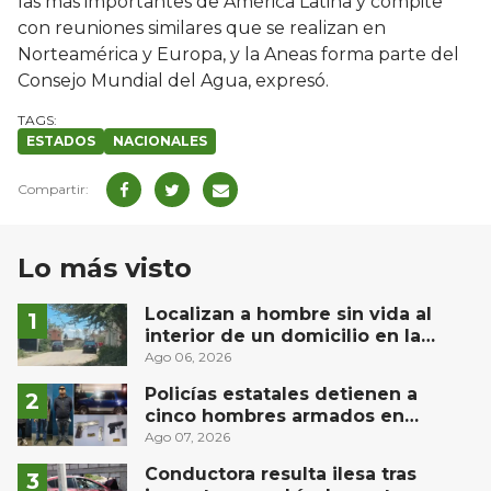
las más importantes de América Latina y compite
con reuniones similares que se realizan en
Norteamérica y Europa, y la Aneas forma parte del
Consejo Mundial del Agua, expresó.
ESTADOS
NACIONALES
Lo más visto
Localizan a hombre sin vida al
interior de un domicilio en la
comunidad El Rodeo, San Juan del
Ago 06, 2026
Río
Policías estatales detienen a
cinco hombres armados en
Puebla capital
Ago 07, 2026
Conductora resulta ilesa tras