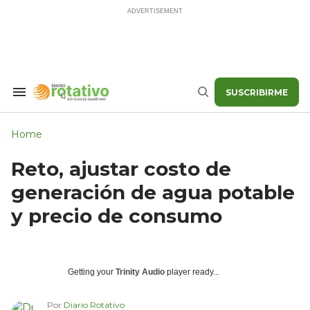
Skip
to
content
SUSCRIBIRME
Search
Buscar
&
Section
Navigation
Home
Reto, ajustar costo de
generación de agua potable
y precio de consumo
Getting your
Trinity Audio
player ready...
Por
Diario Rotativo