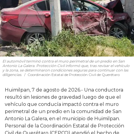
El automóvil terminó contra el muro perimetral de un predio en San
Antonio La Galera. Protección Civil informó que, tras revisar el vehículo
y la zona, se determinaron condiciones seguras para continuar con las
diligencias.
Coordinación Estatal de Protección Civil de Querétaro
Huimilpan, 7 de agosto de 2026.- Una conductora
resultó sin lesiones de gravedad luego de que el
vehículo que conducía impactó contra el muro
perimetral de un predio en la comunidad de San
Antonio La Galera, en el municipio de Huimilpan.
Personal de la Coordinación Estatal de Protección
Civil de Querétaro (CEPCQ) atendió el hecho de