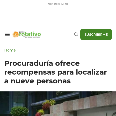
Skip
to
content
SUSCRIBIRME
Search
Buscar
&
Section
Navigation
Home
Procuraduría ofrece
recompensas para localizar
a nueve personas