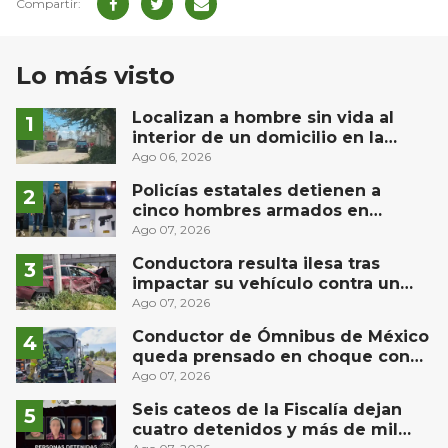
Lo más visto
Localizan a hombre sin vida al
interior de un domicilio en la
comunidad El Rodeo, San Juan del
Ago 06, 2026
Río
Policías estatales detienen a
cinco hombres armados en
Puebla capital
Ago 07, 2026
Conductora resulta ilesa tras
impactar su vehículo contra un
muro en Huimilpan
Ago 07, 2026
Conductor de Ómnibus de México
queda prensado en choque con
materialista en San Juan del Río
Ago 07, 2026
Seis cateos de la Fiscalía dejan
cuatro detenidos y más de mil