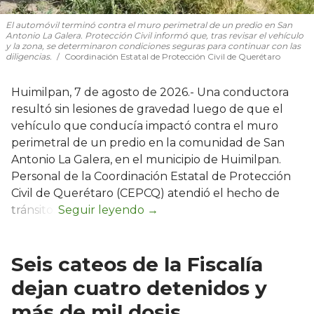
El automóvil terminó contra el muro perimetral de un predio en San
Antonio La Galera. Protección Civil informó que, tras revisar el vehículo
y la zona, se determinaron condiciones seguras para continuar con las
diligencias.
Coordinación Estatal de Protección Civil de Querétaro
Huimilpan, 7 de agosto de 2026.- Una conductora
resultó sin lesiones de gravedad luego de que el
vehículo que conducía impactó contra el muro
perimetral de un predio en la comunidad de San
Antonio La Galera, en el municipio de Huimilpan.
Personal de la Coordinación Estatal de Protección
Civil de Querétaro (CEPCQ) atendió el hecho de
tránsito.
Seis cateos de la Fiscalía
dejan cuatro detenidos y
más de mil dosis