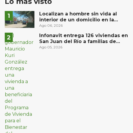
Lo más visto
Localizan a hombre sin vida al
interior de un domicilio en la
comunidad El Rodeo, San Juan del
Ago 06, 2026
Río
Infonavit entrega 126 viviendas en
San Juan del Río a familias de
bajos ingresos
Ago 05, 2026