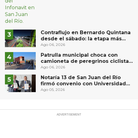
Contraflujo en Bernardo Quintana
desde el sábado: la etapa más
compleja del operativo vial
Ago 06, 2026
Patrulla municipal choca con
camioneta de peregrinos ciclistas
en la autopista México-Querétaro
Ago 06, 2026
Notaría 13 de San Juan del Río
firmó convenio con Universidad
Privada del Bajío para recibir
Ago 05, 2026
estudiantes en prácticas