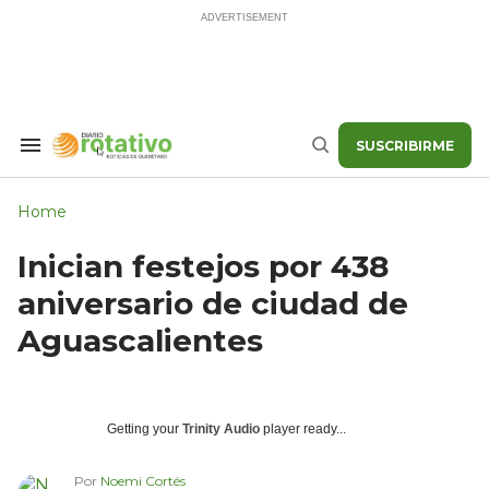
Skip
to
content
SUSCRIBIRME
Search
Buscar
&
Section
Navigation
Home
Inician festejos por 438
aniversario de ciudad de
Aguascalientes
Getting your
Trinity Audio
player ready...
Por
Noemi Cortés