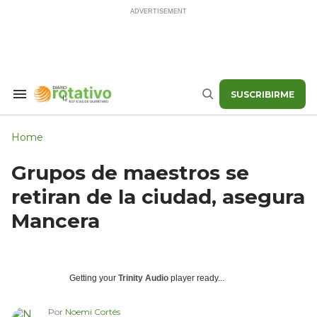
Skip
to
content
SUSCRIBIRME
Search
Buscar
&
Section
Navigation
Home
Grupos de maestros se
retiran de la ciudad, asegura
Mancera
Getting your
Trinity Audio
player ready...
Por
Noemi Cortés