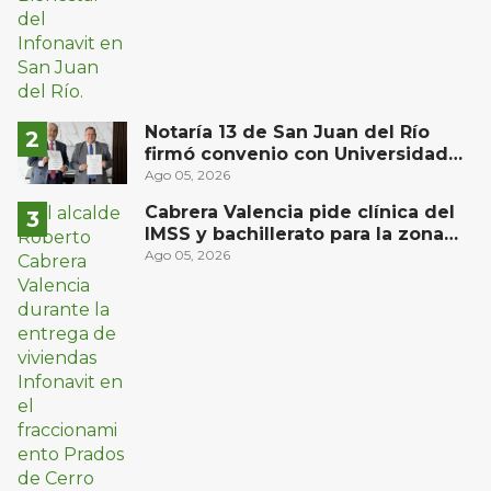
Notaría 13 de San Juan del Río
firmó convenio con Universidad
Privada del Bajío para recibir
Ago 05, 2026
estudiantes en prácticas
Cabrera Valencia pide clínica del
IMSS y bachillerato para la zona
oriente de San Juan del Río
Ago 05, 2026