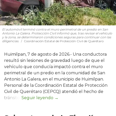
El automóvil terminó contra el muro perimetral de un predio en San
Antonio La Galera. Protección Civil informó que, tras revisar el vehículo
y la zona, se determinaron condiciones seguras para continuar con las
diligencias.
Coordinación Estatal de Protección Civil de Querétaro
Huimilpan, 7 de agosto de 2026.- Una conductora
resultó sin lesiones de gravedad luego de que el
vehículo que conducía impactó contra el muro
perimetral de un predio en la comunidad de San
Antonio La Galera, en el municipio de Huimilpan.
Personal de la Coordinación Estatal de Protección
Civil de Querétaro (CEPCQ) atendió el hecho de
tránsito.