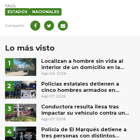
ESTADOS
NACIONALES
Lo más visto
Localizan a hombre sin vida al
interior de un domicilio en la
comunidad El Rodeo, San Juan del
Ago 06, 2026
Río
Policías estatales detienen a
cinco hombres armados en
Puebla capital
Ago 07, 2026
Conductora resulta ilesa tras
impactar su vehículo contra un
muro en Huimilpan
Ago 07, 2026
Policía de El Marqués detiene a
tres personas con distintos