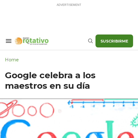
Skip
to
content
SUSCRIBIRME
Search
Buscar
&
Section
Navigation
Home
Google celebra a los
maestros en su día