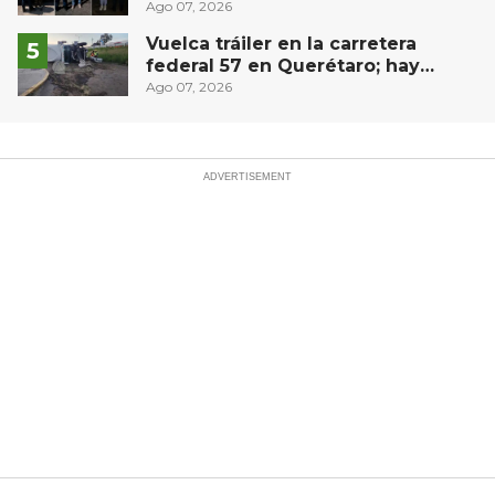
narcóticos
Ago 07, 2026
Vuelca tráiler en la carretera
federal 57 en Querétaro; hay
derrame de combustible
Ago 07, 2026
controlado, sin lesionados