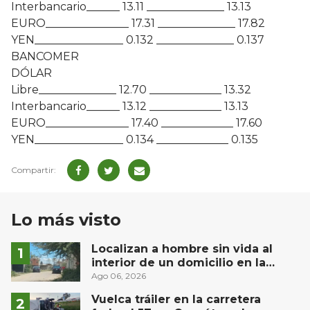
Interbancario______ 13.11 ______________ 13.13
EURO_______________ 17.31 ______________ 17.82
YEN________________ 0.132 ______________ 0.137
BANCOMER
DÓLAR
Libre______________ 12.70 _____________ 13.32
Interbancario______ 13.12 _____________ 13.13
EURO_______________ 17.40 _____________ 17.60
YEN________________ 0.134 _____________ 0.135
Lo más visto
Localizan a hombre sin vida al
interior de un domicilio en la
comunidad El Rodeo, San Juan del
Ago 06, 2026
Río
Vuelca tráiler en la carretera