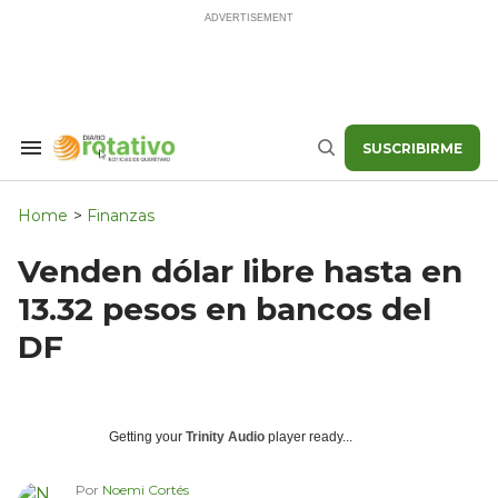
Skip
to
content
SUSCRIBIRME
Search
Buscar
&
Section
Navigation
Home
>
Finanzas
Venden dólar libre hasta en
13.32 pesos en bancos del
DF
Getting your
Trinity Audio
player ready...
Por
Noemi Cortés