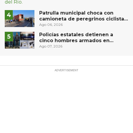
Patrulla municipal choca con
camioneta de peregrinos ciclistas
en la autopista México-Querétaro
Ago 06, 2026
Policías estatales detienen a
cinco hombres armados en
Puebla capital
Ago 07, 2026