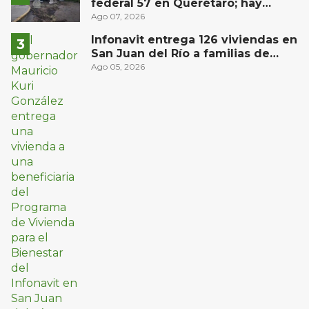
federal 57 en Querétaro; hay
derrame de combustible
Ago 07, 2026
controlado, sin lesionados
Infonavit entrega 126 viviendas en
San Juan del Río a familias de
bajos ingresos
Ago 05, 2026