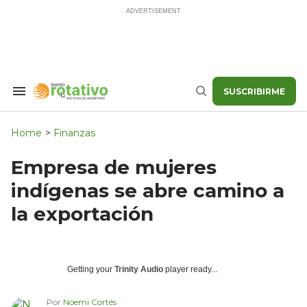
Skip
to
content
SUSCRIBIRME
Search
Buscar
&
Section
Navigation
Home
>
Finanzas
Empresa de mujeres
indígenas se abre camino a
la exportación
Getting your
Trinity Audio
player ready...
Por
Noemi Cortés