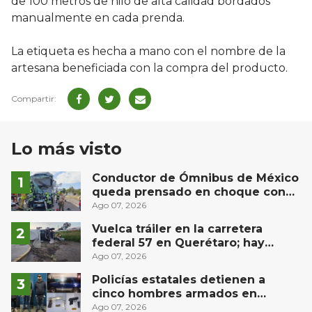
de 100 metros de hilo de alta calidad bordados
manualmente en cada prenda.
La etiqueta es hecha a mano con el nombre de la
artesana beneficiada con la compra del producto.
Lo más visto
Conductor de Ómnibus de México
queda prensado en choque con
materialista en San Juan del Río
Ago 07, 2026
Vuelca tráiler en la carretera
federal 57 en Querétaro; hay
derrame de combustible
Ago 07, 2026
controlado, sin lesionados
Policías estatales detienen a
cinco hombres armados en
Puebla capital
Ago 07, 2026