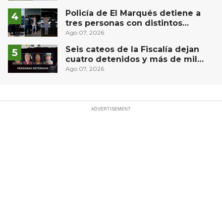
Policía de El Marqués detiene a
tres personas con distintos
narcóticos
Ago 07, 2026
Seis cateos de la Fiscalía dejan
cuatro detenidos y más de mil
dosis aseguradas en Querétaro
Ago 07, 2026