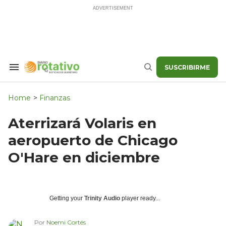
Skip
to
content
SUSCRIBIRME
Search
Buscar
&
Section
Navigation
Home
>
Finanzas
Aterrizará Volaris en
aeropuerto de Chicago
O'Hare en diciembre
Getting your
Trinity Audio
player ready...
Por
Noemi Cortés