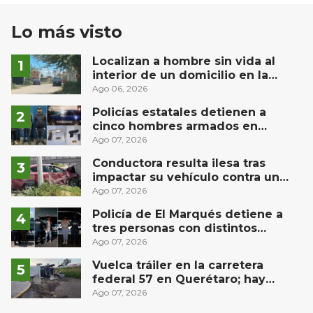
Lo más visto
Localizan a hombre sin vida al
interior de un domicilio en la
comunidad El Rodeo, San Juan del
Ago 06, 2026
Río
Policías estatales detienen a
cinco hombres armados en
Puebla capital
Ago 07, 2026
Conductora resulta ilesa tras
impactar su vehículo contra un
muro en Huimilpan
Ago 07, 2026
Policía de El Marqués detiene a
tres personas con distintos
narcóticos
Ago 07, 2026
Vuelca tráiler en la carretera
federal 57 en Querétaro; hay
derrame de combustible
Ago 07, 2026
controlado, sin lesionados