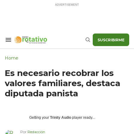
Skip
to
content
SUSCRIBIRME
Search
Buscar
&
Section
Navigation
Home
Es necesario recobrar los
valores familiares, destaca
diputada panista
Getting your
Trinity Audio
player ready...
Por
Redacción