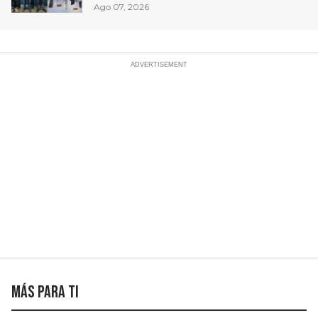
Puebla capital
Ago 07, 2026
Más para ti