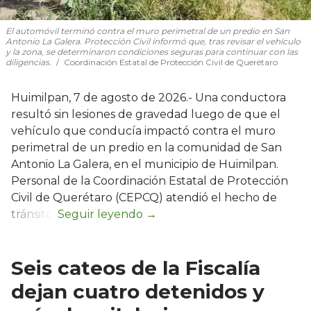
El automóvil terminó contra el muro perimetral de un predio en San
Antonio La Galera. Protección Civil informó que, tras revisar el vehículo
y la zona, se determinaron condiciones seguras para continuar con las
diligencias.
Coordinación Estatal de Protección Civil de Querétaro
Huimilpan, 7 de agosto de 2026.- Una conductora
resultó sin lesiones de gravedad luego de que el
vehículo que conducía impactó contra el muro
perimetral de un predio en la comunidad de San
Antonio La Galera, en el municipio de Huimilpan.
Personal de la Coordinación Estatal de Protección
Civil de Querétaro (CEPCQ) atendió el hecho de
tránsito.
Seis cateos de la Fiscalía
dejan cuatro detenidos y