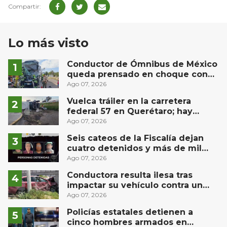
Lo más visto
Conductor de Ómnibus de México
queda prensado en choque con
materialista en San Juan del Río
Ago 07, 2026
Vuelca tráiler en la carretera
federal 57 en Querétaro; hay
derrame de combustible
Ago 07, 2026
controlado, sin lesionados
Seis cateos de la Fiscalía dejan
cuatro detenidos y más de mil
dosis aseguradas en Querétaro
Ago 07, 2026
Conductora resulta ilesa tras
impactar su vehículo contra un
muro en Huimilpan
Ago 07, 2026
Policías estatales detienen a
cinco hombres armados en