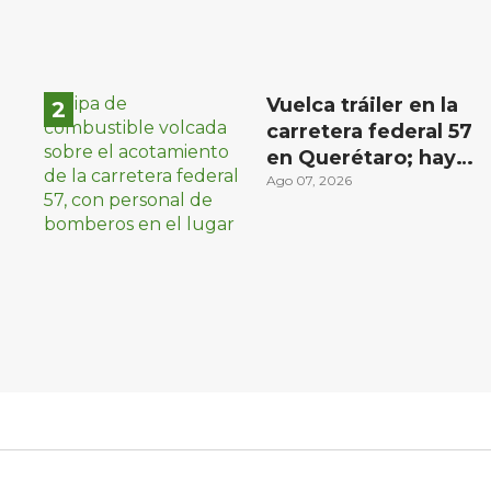
Vuelca tráiler en la
carretera federal 57
en Querétaro; hay
derrame de
Ago 07, 2026
combustible
controlado, sin
lesionados