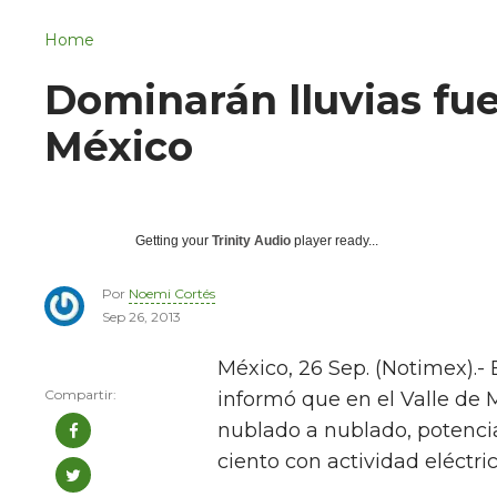
Navigation
San Juan del Río
Home
Municipios
Dominarán lluvias fue
México
Getting your
Trinity Audio
player ready...
Por
Noemi Cortés
Sep 26, 2013
México, 26 Sep. (Notimex).-
informó que en el Valle de
nublado a nublado, potencia
ciento con actividad eléctric