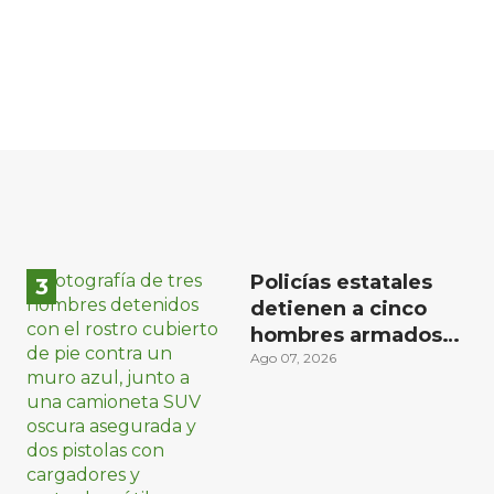
Policías estatales
detienen a cinco
hombres armados
en Puebla capital
Ago 07, 2026