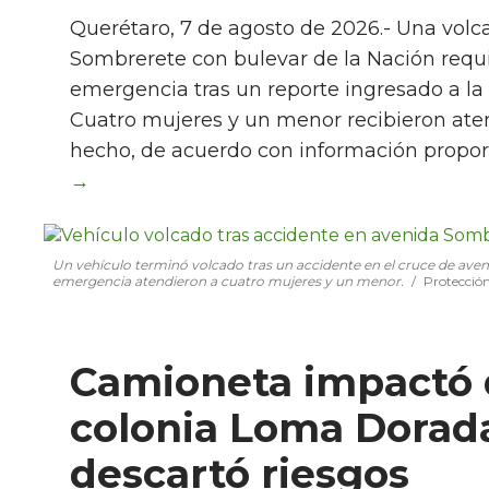
Querétaro, 7 de agosto de 2026.- Una volc
Sombrerete con bulevar de la Nación requir
emergencia tras un reporte ingresado a la l
Cuatro mujeres y un menor recibieron aten
hecho, de acuerdo con información propor
Un vehículo terminó volcado tras un accidente en el cruce de ave
emergencia atendieron a cuatro mujeres y un menor.
Protección
Camioneta impactó 
colonia Loma Dorada;
descartó riesgos