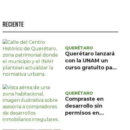
Seguridad
Ciencia y
tecnología
Reciente
Política
Turismo
QUERÉTARO
Querétaro lanzará
Asuntos Sociales
con la UNAM un
Estilo de vida
curso gratuito para
aprender a vivir en
Opinión
condominio
QUERÉTARO
Compraste en
desarrollo sin
permisos en
Querétaro: dos
opciones legales