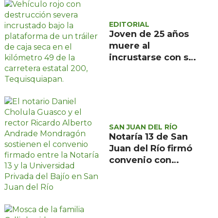
EDITORIAL
Joven de 25 años
muere al
incrustarse con su
camioneta bajo un
tráiler en la
carretera estatal
200, en
Tequisquiapan
SAN JUAN DEL RÍO
Notaría 13 de San
Juan del Río firmó
convenio con
Universidad
Privada del Bajío
para recibir
estudiantes en