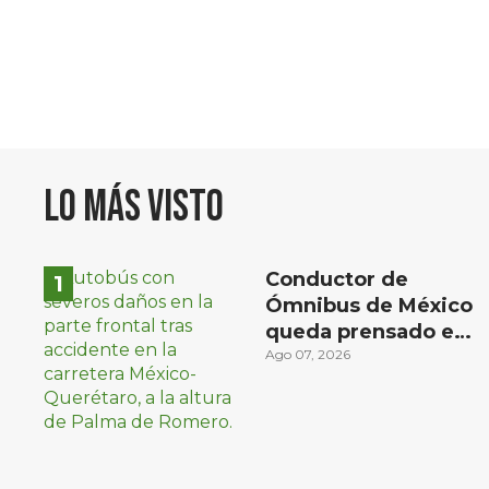
Lo más visto
Conductor de
Ómnibus de México
queda prensado en
choque con
Ago 07, 2026
materialista en San
Juan del Río