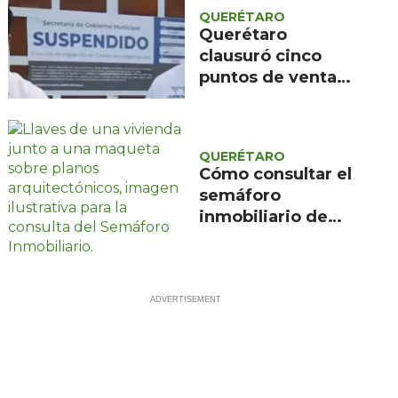
QUERÉTARO
Querétaro
clausuró cinco
puntos de venta
inmobiliaria en un
año
QUERÉTARO
Cómo consultar el
semáforo
inmobiliario de
Querétaro antes
de comprar un
inmueble