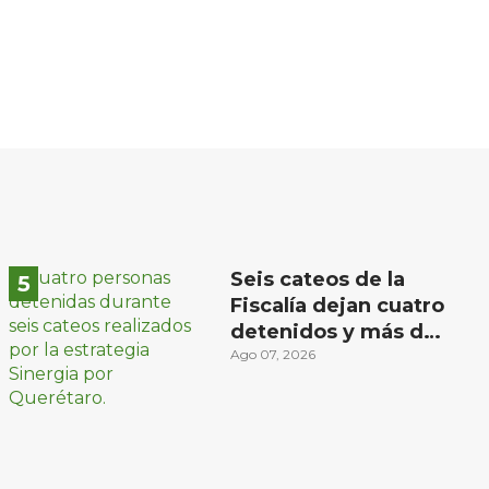
Seis cateos de la
Fiscalía dejan cuatro
detenidos y más de
mil dosis
Ago 07, 2026
aseguradas en
Querétaro