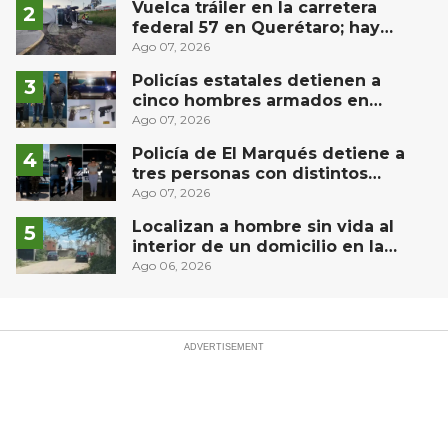
Vuelca tráiler en la carretera
federal 57 en Querétaro; hay
derrame de combustible
Ago 07, 2026
controlado, sin lesionados
Policías estatales detienen a
cinco hombres armados en
Puebla capital
Ago 07, 2026
Policía de El Marqués detiene a
tres personas con distintos
narcóticos
Ago 07, 2026
Localizan a hombre sin vida al
interior de un domicilio en la
comunidad El Rodeo, San Juan del
Ago 06, 2026
Río