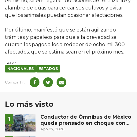
Asimismo, se entregarán dotaciones de fertilizante y
alambre de púas para cercar sus cultivos y evitar
que los animales puedan ocasionar afectaciones.
Por último, manifestó que se están agilizando
trámites y papeleos para que a la brevedad se
cubran los pagos a los alrededor de ocho mil 300
afectados, que se estima sean en el próximo mes.
NACIONALES
ESTADOS
Lo más visto
Conductor de Ómnibus de México
queda prensado en choque con
materialista en San Juan del Río
Ago 07, 2026