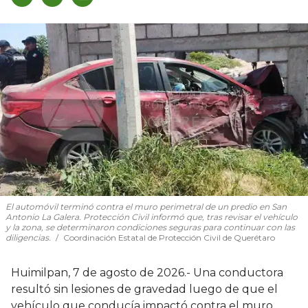
El automóvil terminó contra el muro perimetral de un predio en San
Antonio La Galera. Protección Civil informó que, tras revisar el vehículo
y la zona, se determinaron condiciones seguras para continuar con las
diligencias.
Coordinación Estatal de Protección Civil de Querétaro
Huimilpan, 7 de agosto de 2026.- Una conductora
resultó sin lesiones de gravedad luego de que el
vehículo que conducía impactó contra el muro