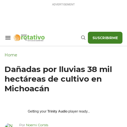
Skip
to
content
SUSCRIBIRME
Search
Buscar
&
Section
Navigation
Home
Dañadas por lluvias 38 mil
hectáreas de cultivo en
Michoacán
Getting your
Trinity Audio
player ready...
Por
Noemi Cortés