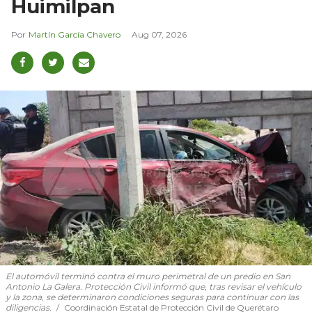
Huimilpan
Martín García Chavero
Aug 07, 2026
El automóvil terminó contra el muro perimetral de un predio en San
Antonio La Galera. Protección Civil informó que, tras revisar el vehículo
y la zona, se determinaron condiciones seguras para continuar con las
diligencias.
Coordinación Estatal de Protección Civil de Querétaro