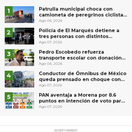
Patrulla municipal choca con
camioneta de peregrinos ciclistas
en la autopista México-Querétaro
Ago 06, 2026
Policía de El Marqués detiene a
tres personas con distintos
narcóticos
Ago 07, 2026
Pedro Escobedo refuerza
transporte escolar con donación
de camión de Flecha Amarilla para
Ago 06, 2026
universitarios
Conductor de Ómnibus de México
queda prensado en choque con
materialista en San Juan del Río
Ago 07, 2026
PAN aventaja a Morena por 8.6
puntos en intención de voto para
gubernatura de Querétaro, según
Ago 07, 2026
Demoscopia