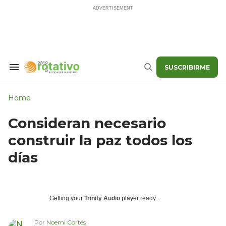
Skip
to
content
SUSCRIBIRME
Search
Buscar
&
Section
Navigation
Home
Consideran necesario
construir la paz todos los
días
Getting your
Trinity Audio
player ready...
Por
Noemi Cortés