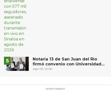
Notaría 13 de San Juan del Río
firmó convenio con Universidad
del Bajío para recibir estudiantes
Ago 05, 2026
en prácticas