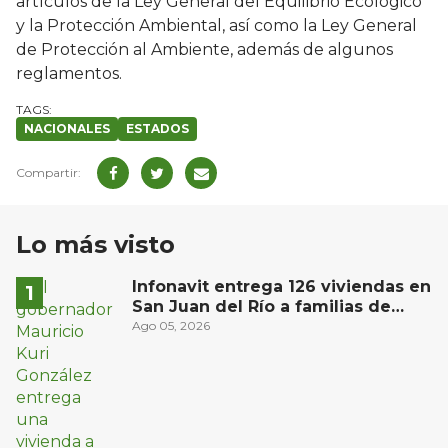
artículos de la Ley General del Equilibrio Ecológico
y la Protección Ambiental, así como la Ley General
de Protección al Ambiente, además de algunos
reglamentos.
NACIONALES
ESTADOS
Lo más visto
Infonavit entrega 126 viviendas en
San Juan del Río a familias de
bajos ingresos
Ago 05, 2026