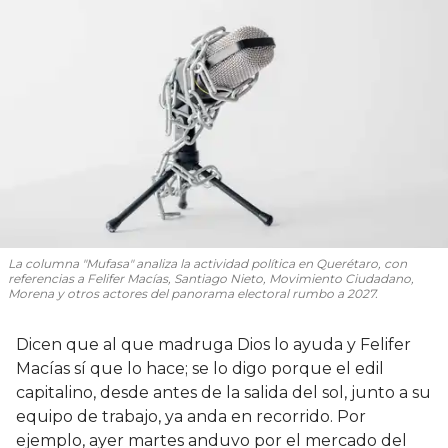
La columna "Mufasa" analiza la actividad política en Querétaro, con
referencias a Felifer Macías, Santiago Nieto, Movimiento Ciudadano,
Morena y otros actores del panorama electoral rumbo a 2027.
Dicen que al que madruga Dios lo ayuda y Felifer
Macías sí que lo hace; se lo digo porque el edil
capitalino, desde antes de la salida del sol, junto a su
equipo de trabajo, ya anda en recorrido. Por
ejemplo, ayer martes anduvo por el mercado del