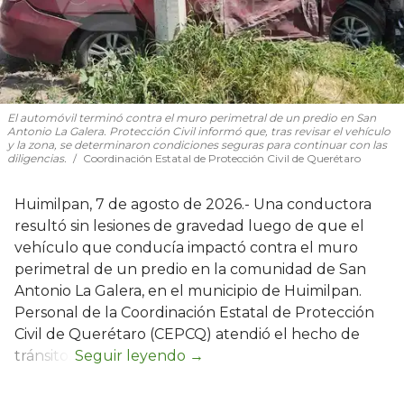
El automóvil terminó contra el muro perimetral de un predio en San
Antonio La Galera. Protección Civil informó que, tras revisar el vehículo
y la zona, se determinaron condiciones seguras para continuar con las
diligencias.
Coordinación Estatal de Protección Civil de Querétaro
Huimilpan, 7 de agosto de 2026.- Una conductora
resultó sin lesiones de gravedad luego de que el
vehículo que conducía impactó contra el muro
perimetral de un predio en la comunidad de San
Antonio La Galera, en el municipio de Huimilpan.
Personal de la Coordinación Estatal de Protección
Civil de Querétaro (CEPCQ) atendió el hecho de
tránsito.