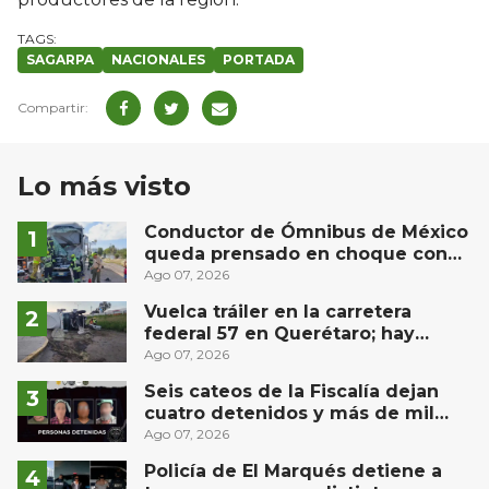
SAGARPA
NACIONALES
PORTADA
Lo más visto
Conductor de Ómnibus de México
queda prensado en choque con
materialista en San Juan del Río
Ago 07, 2026
Vuelca tráiler en la carretera
federal 57 en Querétaro; hay
derrame de combustible
Ago 07, 2026
controlado, sin lesionados
Seis cateos de la Fiscalía dejan
cuatro detenidos y más de mil
dosis aseguradas en Querétaro
Ago 07, 2026
Policía de El Marqués detiene a