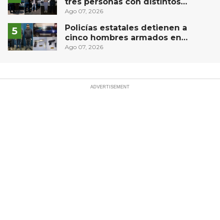
tres personas con distintos
narcóticos
Ago 07, 2026
Policías estatales detienen a
cinco hombres armados en
Puebla capital
Ago 07, 2026