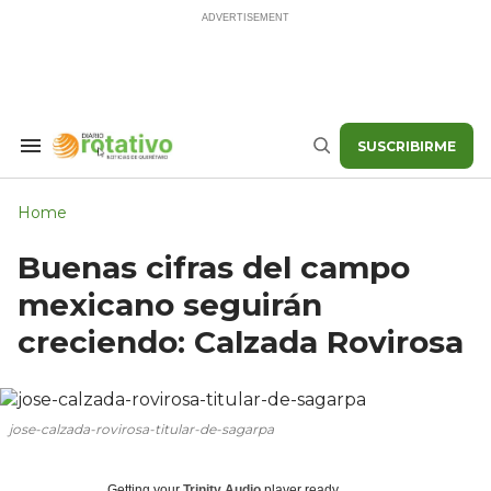
Skip
to
content
SUSCRIBIRME
Search
Buscar
&
Section
Navigation
Home
Buenas cifras del campo
mexicano seguirán
creciendo: Calzada Rovirosa
jose-calzada-rovirosa-titular-de-sagarpa
Getting your
Trinity Audio
player ready...