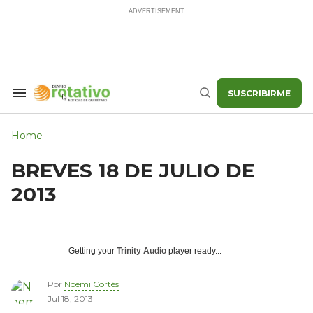
Skip
to
content
SUSCRIBIRME
Search
Buscar
&
Section
Navigation
Home
BREVES 18 DE JULIO DE
2013
Getting your
Trinity Audio
player ready...
Por
Noemi Cortés
Jul 18, 2013