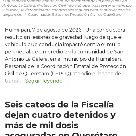
El automóvil terminó contra el muro perimetral de un predio en San
Antonio La Galera. Protección Civil informó que, tras revisar el vehículo
y la zona, se determinaron condiciones seguras para continuar con las
diligencias.
Coordinación Estatal de Protección Civil de Querétaro
Huimilpan, 7 de agosto de 2026.- Una conductora
resultó sin lesiones de gravedad luego de que el
vehículo que conducía impactó contra el muro
perimetral de un predio en la comunidad de San
Antonio La Galera, en el municipio de Huimilpan.
Personal de la Coordinación Estatal de Protección
Civil de Querétaro (CEPCQ) atendió el hecho de
tránsito.
Seis cateos de la Fiscalía
dejan cuatro detenidos y
más de mil dosis
aseguradas en Querétaro