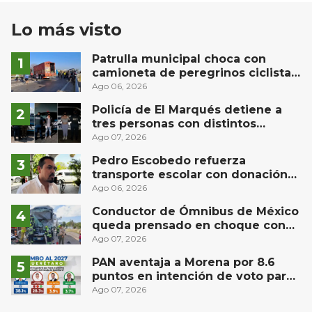
Lo más visto
Patrulla municipal choca con
camioneta de peregrinos ciclistas
en la autopista México-Querétaro
Ago 06, 2026
Policía de El Marqués detiene a
tres personas con distintos
narcóticos
Ago 07, 2026
Pedro Escobedo refuerza
transporte escolar con donación
de camión de Flecha Amarilla para
Ago 06, 2026
universitarios
Conductor de Ómnibus de México
queda prensado en choque con
materialista en San Juan del Río
Ago 07, 2026
PAN aventaja a Morena por 8.6
puntos en intención de voto para
gubernatura de Querétaro, según
Ago 07, 2026
Demoscopia