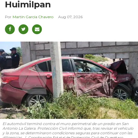
Huimilpan
Martín García Chavero
Aug 07, 2026
El automóvil terminó contra el muro perimetral de un predio en San
Antonio La Galera. Protección Civil informó que, tras revisar el vehículo
y la zona, se determinaron condiciones seguras para continuar con las
diligencias.
Coordinación Estatal de Protección Civil de Querétaro