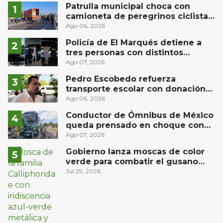
Patrulla municipal choca con
camioneta de peregrinos ciclistas
en la autopista México-Querétaro
Ago 06, 2026
Policía de El Marqués detiene a
tres personas con distintos
narcóticos
Ago 07, 2026
Pedro Escobedo refuerza
transporte escolar con donación
de camión de Flecha Amarilla para
Ago 06, 2026
universitarios
Conductor de Ómnibus de México
queda prensado en choque con
materialista en San Juan del Río
Ago 07, 2026
Gobierno lanza moscas de color
verde para combatir el gusano
barrenador: no las mates
Jul 29, 2026