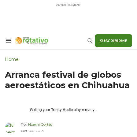
Skip
to
content
SUSCRIBIRME
Search
Buscar
&
Section
Navigation
Home
Arranca festival de globos
aeroestáticos en Chihuahua
Getting your
Trinity Audio
player ready...
Por
Noemi Cortés
Oct 04, 2013