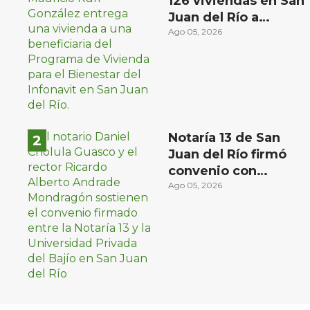
126 viviendas en San
Juan del Río a
familias de bajos
Ago 05, 2026
ingresos
Notaría 13 de San
Juan del Río firmó
convenio con
Universidad Privada
Ago 05, 2026
del Bajío para recibir
estudiantes en
prácticas