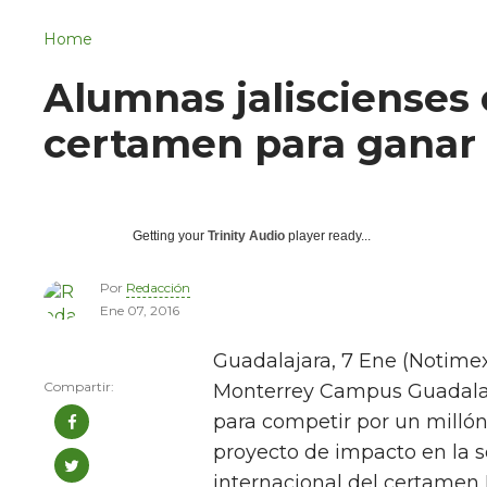
Navigation
San Juan del Río
Home
Municipios
Alumnas jaliscienses
certamen para ganar
Getting your
Trinity Audio
player ready...
Por
Redacción
Ene 07, 2016
Guadalajara, 7 Ene (Notimex
Monterrey Campus Guadalaj
para competir por un millón 
proyecto de impacto en la s
internacional del certamen H