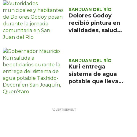
SAN JUAN DEL RÍO
Dolores Godoy
recibió pintura en
vialidades, salud
visual y jitomate
en la jornada 52
del gobierno
municipal
SAN JUAN DEL RÍO
Kuri entrega
sistema de agua
potable que lleva
el vital líquido a 24
comunidades de
San Joaquín y
Cadereyta