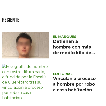
Seguridad
Ciencia y
tecnología
Reciente
Política
Turismo
EL MARQUÉS
Detienen a
Asuntos Sociales
hombre con más
de medio kilo de
Estilo de vida
droga en Rincones
Opinión
del Marqués
EDITORIAL
Vinculan a proceso
a hombre por robo
a casa habitación
en Santa Rosa
Jáuregui