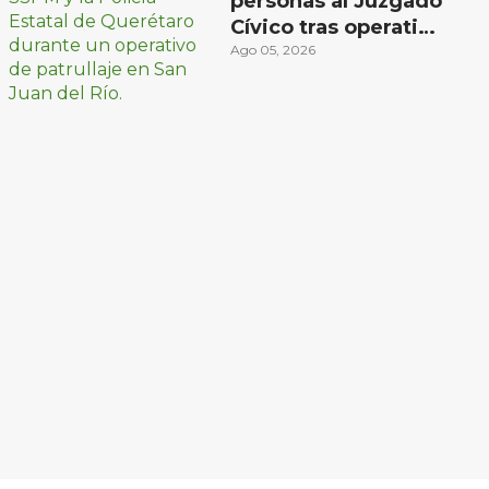
personas al Juzgado
Cívico tras operativo
en San Juan del Río
Ago 05, 2026