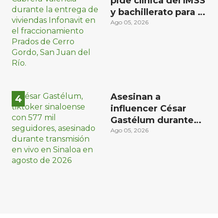
pide clínica del IMSS
y bachillerato para la
zona oriente de San
Ago 05, 2026
Juan del Río
Asesinan a
influencer César
Gastélum durante
transmisión en vivo
Ago 05, 2026
en Sinaloa