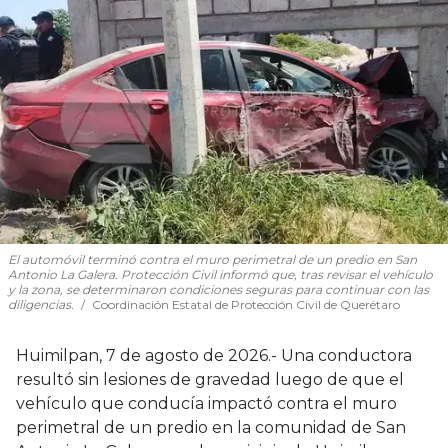
El automóvil terminó contra el muro perimetral de un predio en San
Antonio La Galera. Protección Civil informó que, tras revisar el vehículo
y la zona, se determinaron condiciones seguras para continuar con las
diligencias.
Coordinación Estatal de Protección Civil de Querétaro
Huimilpan, 7 de agosto de 2026.- Una conductora
resultó sin lesiones de gravedad luego de que el
vehículo que conducía impactó contra el muro
perimetral de un predio en la comunidad de San