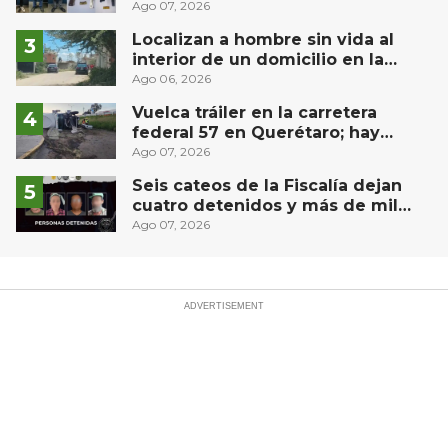
Puebla capital
Ago 07, 2026
Localizan a hombre sin vida al
interior de un domicilio en la
comunidad El Rodeo, San Juan del
Ago 06, 2026
Río
Vuelca tráiler en la carretera
federal 57 en Querétaro; hay
derrame de combustible
Ago 07, 2026
controlado, sin lesionados
Seis cateos de la Fiscalía dejan
cuatro detenidos y más de mil
dosis aseguradas en Querétaro
Ago 07, 2026