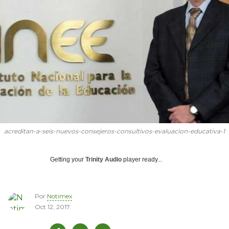
acreditan-a-seis-nuevos-consejeros-consultivos-evaluacion-educativa-1
Getting your
Trinity Audio
player ready...
Por
Notimex
Oct 12, 2017