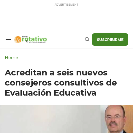
Skip
to
content
SUSCRIBIRME
Search
Buscar
&
Section
Navigation
Home
Acreditan a seis nuevos
consejeros consultivos de
Evaluación Educativa