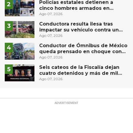
Policías estatales detienen a
cinco hombres armados en
Puebla capital
Ago 07, 2026
Conductora resulta ilesa tras
impactar su vehículo contra un
muro en Huimilpan
Ago 07, 2026
Conductor de Ómnibus de México
queda prensado en choque con
materialista en San Juan del Río
Ago 07, 2026
Seis cateos de la Fiscalía dejan
cuatro detenidos y más de mil
dosis aseguradas en Querétaro
Ago 07, 2026