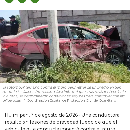
El automóvil terminó contra el muro perimetral de un predio en San
Antonio La Galera. Protección Civil informó que, tras revisar el vehículo
y la zona, se determinaron condiciones seguras para continuar con las
diligencias.
Coordinación Estatal de Protección Civil de Querétaro
Huimilpan, 7 de agosto de 2026.- Una conductora
resultó sin lesiones de gravedad luego de que el
vehículo que conducía impactó contra el muro