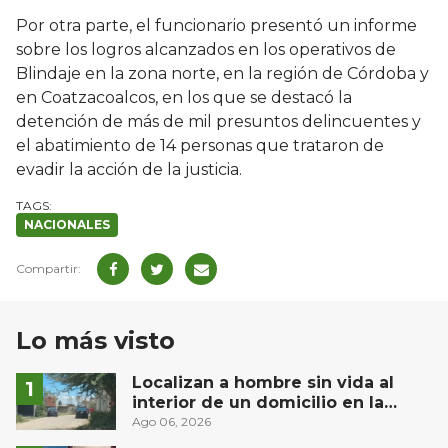
Por otra parte, el funcionario presentó un informe
sobre los logros alcanzados en los operativos de
Blindaje en la zona norte, en la región de Córdoba y
en Coatzacoalcos, en los que se destacó la
detención de más de mil presuntos delincuentes y
el abatimiento de 14 personas que trataron de
evadir la acción de la justicia.
NACIONALES
Lo más visto
Localizan a hombre sin vida al
interior de un domicilio en la
comunidad El Rodeo, San Juan del
Ago 06, 2026
Río