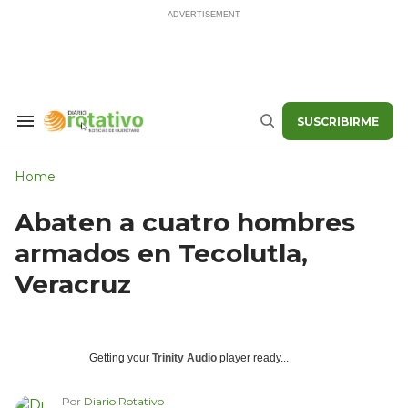
Skip
to
content
SUSCRIBIRME
Search
Buscar
&
Section
Navigation
Home
Abaten a cuatro hombres
armados en Tecolutla,
Veracruz
Getting your
Trinity Audio
player ready...
Por
Diario Rotativo