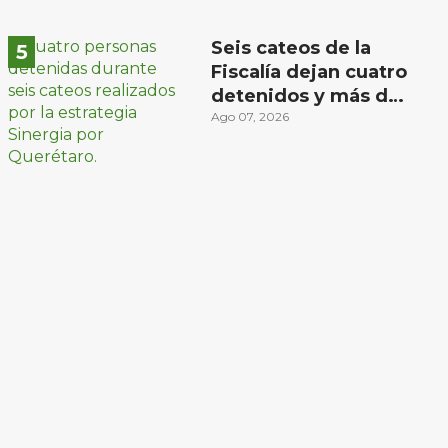
Seis cateos de la
Fiscalía dejan cuatro
detenidos y más de
mil dosis
Ago 07, 2026
aseguradas en
Querétaro