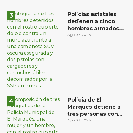
Policías estatales
detienen a cinco
hombres armados
en Puebla capital
Ago 07, 2026
Policía de El
Marqués detiene a
tres personas con
distintos narcóticos
Ago 07, 2026