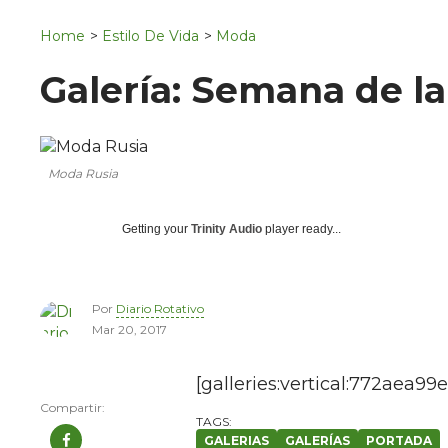
Navigation
San Juan del Río
Home
>
Estilo De Vida
>
Moda
Municipios
Galería: Semana de l
Moda Rusia
Getting your
Trinity Audio
player ready...
Por
Diario Rotativo
Mar 20, 2017
[galleries:vertical:772aea9
GALERIAS
GALERÍAS
PORTADA