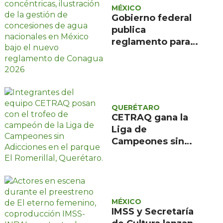
MÉXICO
Gobierno federal
publica
reglamento para
evitar caducidad
de concesiones de
agua
QUERÉTARO
CETRAQ gana la
Liga de
Campeones sin
Adicciones
organizada por
Reencuentro en el
Romerillal
MÉXICO
IMSS y Secretaría