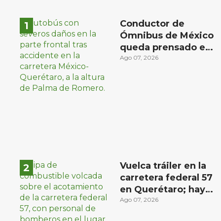
Conductor de
Ómnibus de México
queda prensado en
choque con
Ago 07, 2026
materialista en San
Juan del Río
Vuelca tráiler en la
carretera federal 57
en Querétaro; hay
derrame de
Ago 07, 2026
combustible