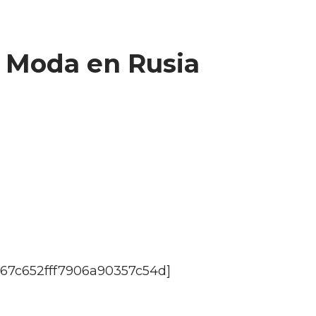
a Moda en Rusia
9e67c652fff7906a90357c54d]