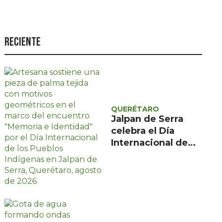
Seguridad
Ciencia y
tecnología
Reciente
Política
Turismo
Asuntos Sociales
QUERÉTARO
Estilo de vida
Jalpan de Serra
celebra el Día
Opinión
Internacional de
los Pueblos
Indígenas con
encuentro gratuito
de tres días