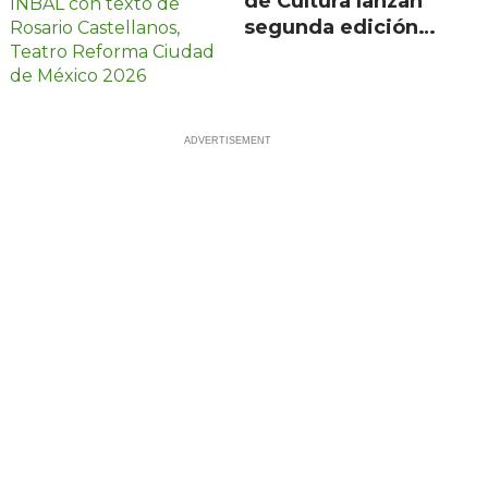
de Cultura lanzan
segunda edición
de Escenarios con
100 proyectos en
21 estados