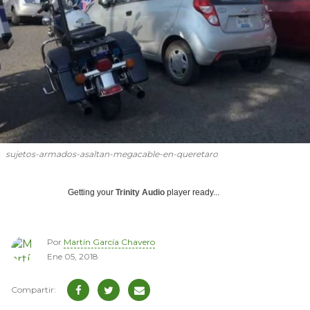
sujetos-armados-asaltan-megacable-en-queretaro
Getting your
Trinity Audio
player ready...
Por
Martín García Chavero
Ene 05, 2018