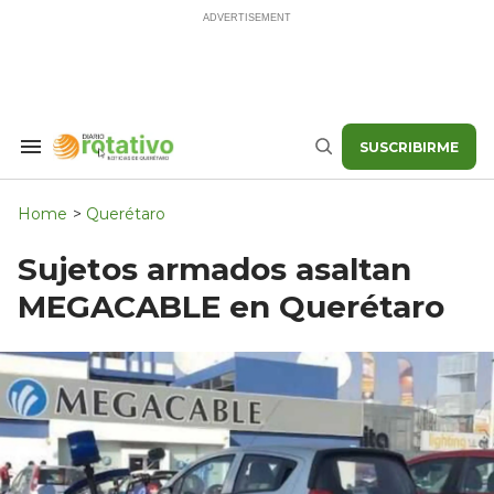
Skip
to
content
SUSCRIBIRME
Search
Buscar
&
Section
Navigation
Home
>
Querétaro
Sujetos armados asaltan
MEGACABLE en Querétaro