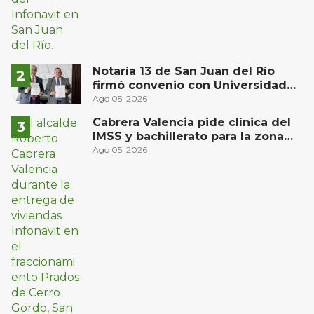
Notaría 13 de San Juan del Río
firmó convenio con Universidad
Privada del Bajío para recibir
Ago 05, 2026
estudiantes en prácticas
Cabrera Valencia pide clínica del
IMSS y bachillerato para la zona
oriente de San Juan del Río
Ago 05, 2026