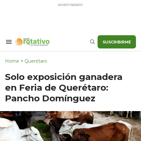
Skip
to
content
SUSCRIBIRME
Search
Buscar
&
Section
Navigation
Home
>
Querétaro
Solo exposición ganadera
en Feria de Querétaro:
Pancho Domínguez