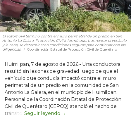
El automóvil terminó contra el muro perimetral de un predio en San
Antonio La Galera. Protección Civil informó que, tras revisar el vehículo
y la zona, se determinaron condiciones seguras para continuar con las
diligencias.
Coordinación Estatal de Protección Civil de Querétaro
Huimilpan, 7 de agosto de 2026.- Una conductora
resultó sin lesiones de gravedad luego de que el
vehículo que conducía impactó contra el muro
perimetral de un predio en la comunidad de San
Antonio La Galera, en el municipio de Huimilpan.
Personal de la Coordinación Estatal de Protección
Civil de Querétaro (CEPCQ) atendió el hecho de
tránsito.