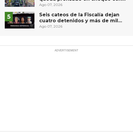
materialista en San Juan del Río
Ago 07, 2026
Seis cateos de la Fiscalía dejan
cuatro detenidos y más de mil
dosis aseguradas en Querétaro
Ago 07, 2026