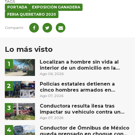
PORTADA
EXPOSICIÓN GANADERA
FERIA QUERETARO 2020
Lo más visto
Localizan a hombre sin vida al
interior de un domicilio en la
comunidad El Rodeo, San Juan del
Ago 06, 2026
Río
Policías estatales detienen a
cinco hombres armados en
Puebla capital
Ago 07, 2026
Conductora resulta ilesa tras
impactar su vehículo contra un
muro en Huimilpan
Ago 07, 2026
Conductor de Ómnibus de México
queda prensado en choque con