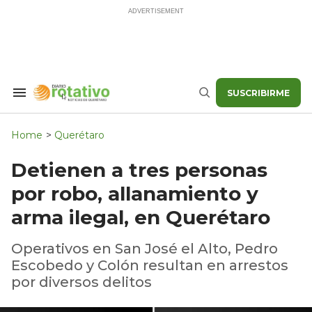
Skip
to
content
SUSCRIBIRME
Search
Buscar
&
Section
Navigation
Home
>
Querétaro
Detienen a tres personas
por robo, allanamiento y
arma ilegal, en Querétaro
Operativos en San José el Alto, Pedro
Escobedo y Colón resultan en arrestos
por diversos delitos