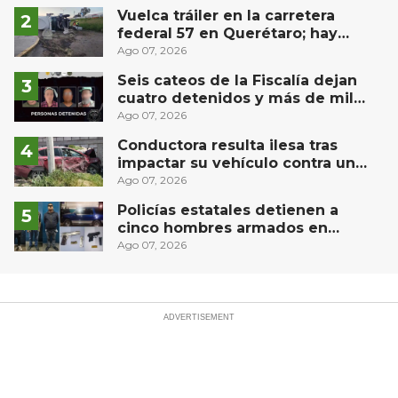
Vuelca tráiler en la carretera
federal 57 en Querétaro; hay
derrame de combustible
Ago 07, 2026
controlado, sin lesionados
Seis cateos de la Fiscalía dejan
cuatro detenidos y más de mil
dosis aseguradas en Querétaro
Ago 07, 2026
Conductora resulta ilesa tras
impactar su vehículo contra un
muro en Huimilpan
Ago 07, 2026
Policías estatales detienen a
cinco hombres armados en
Puebla capital
Ago 07, 2026