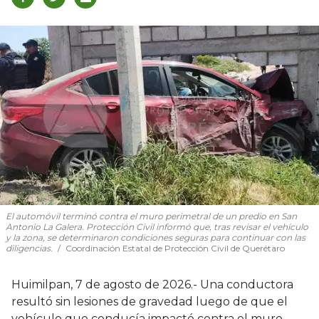
El automóvil terminó contra el muro perimetral de un predio en San
Antonio La Galera. Protección Civil informó que, tras revisar el vehículo
y la zona, se determinaron condiciones seguras para continuar con las
diligencias.
Coordinación Estatal de Protección Civil de Querétaro
Huimilpan, 7 de agosto de 2026.- Una conductora
resultó sin lesiones de gravedad luego de que el
vehículo que conducía impactó contra el muro