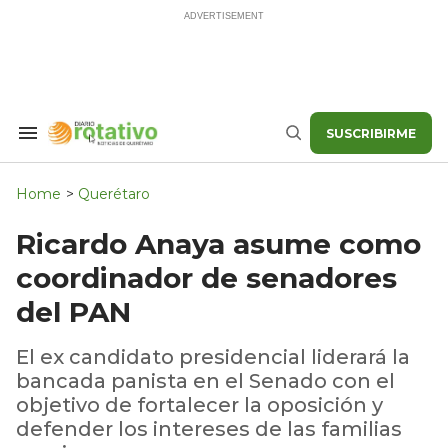
Skip
to
content
SUSCRIBIRME
Search
Buscar
&
Section
Navigation
Home
>
Querétaro
Ricardo Anaya asume como
coordinador de senadores
del PAN
El ex candidato presidencial liderará la
bancada panista en el Senado con el
objetivo de fortalecer la oposición y
defender los intereses de las familias