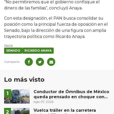
“No permitiremos que el gobierno confisque el
dinero de las familias”, concluyó Anaya.
Con esta designación, el PAN busca consolidar su
posición como la principal fuerza de oposición en el
Senado, bajo la dirección de una figura con amplia
trayectoria política como Ricardo Anaya.
SENADO
RICARDO ANAYA
Lo más visto
Conductor de Ómnibus de México
queda prensado en choque con
materialista en San Juan del Río
Ago 07, 2026
Vuelca tráiler en la carretera