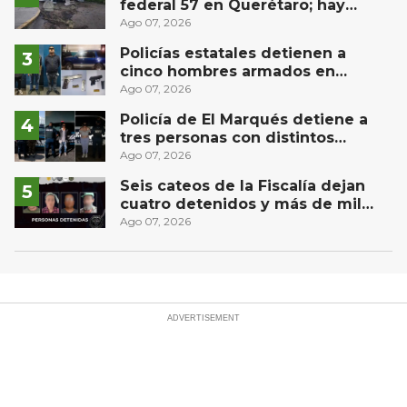
federal 57 en Querétaro; hay
derrame de combustible
Ago 07, 2026
controlado, sin lesionados
Policías estatales detienen a
cinco hombres armados en
Puebla capital
Ago 07, 2026
Policía de El Marqués detiene a
tres personas con distintos
narcóticos
Ago 07, 2026
Seis cateos de la Fiscalía dejan
cuatro detenidos y más de mil
dosis aseguradas en Querétaro
Ago 07, 2026