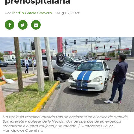
prehospitalaria
Martín García Chavero
Aug 07, 2026
Un vehículo terminó volcado tras un accidente en el cruce de avenida
Sombrerete y bulevar de la Nación, donde cuerpos de emergencia
atendieron a cuatro mujeres y un menor.
Protección Civil del
Municipio de Querétaro