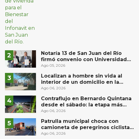
Notaría 13 de San Juan del Río
firmó convenio con Universidad
Privada del Bajío para recibir
Ago 05, 2026
estudiantes en prácticas
Localizan a hombre sin vida al
interior de un domicilio en la
comunidad El Rodeo, San Juan del
Ago 06, 2026
Río
Contraflujo en Bernardo Quintana
desde el sábado: la etapa más
compleja del operativo vial
Ago 06, 2026
Patrulla municipal choca con
camioneta de peregrinos ciclistas
en la autopista México-Querétaro
Ago 06, 2026