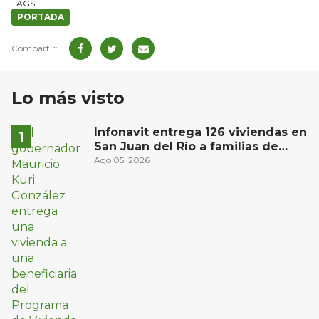
PORTADA
Lo más visto
Infonavit entrega 126 viviendas en
San Juan del Río a familias de
bajos ingresos
Ago 05, 2026