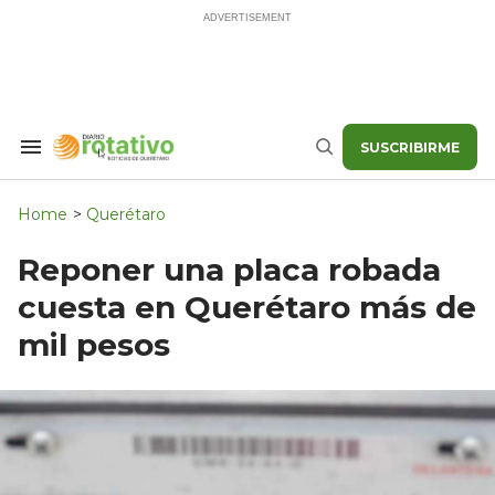
Skip
to
content
SUSCRIBIRME
Search
Buscar
&
Section
Navigation
Home
>
Querétaro
Reponer una placa robada
cuesta en Querétaro más de
mil pesos