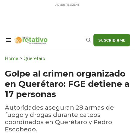
Skip
to
content
SUSCRIBIRME
Search
Buscar
&
Section
Navigation
Home
>
Querétaro
Golpe al crimen organizado
en Querétaro: FGE detiene a
17 personas
Autoridades aseguran 28 armas de
fuego y drogas durante cateos
coordinados en Querétaro y Pedro
Escobedo.