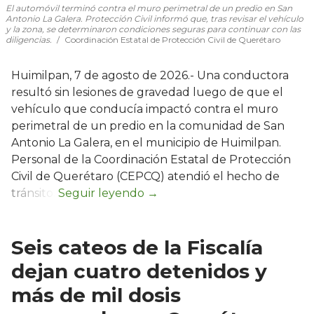
El automóvil terminó contra el muro perimetral de un predio en San
Antonio La Galera. Protección Civil informó que, tras revisar el vehículo
y la zona, se determinaron condiciones seguras para continuar con las
diligencias.
Coordinación Estatal de Protección Civil de Querétaro
Huimilpan, 7 de agosto de 2026.- Una conductora
resultó sin lesiones de gravedad luego de que el
vehículo que conducía impactó contra el muro
perimetral de un predio en la comunidad de San
Antonio La Galera, en el municipio de Huimilpan.
Personal de la Coordinación Estatal de Protección
Civil de Querétaro (CEPCQ) atendió el hecho de
tránsito.
Seis cateos de la Fiscalía
dejan cuatro detenidos y
más de mil dosis