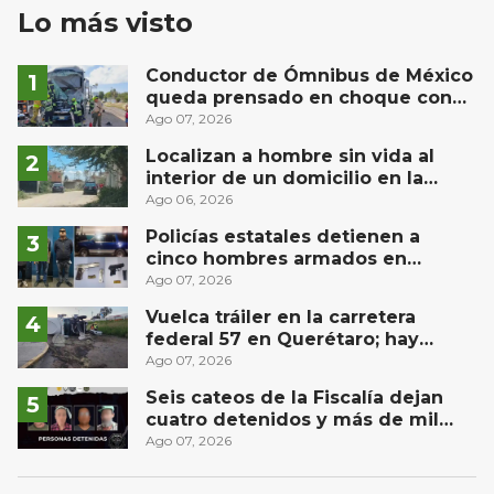
Lo más visto
Conductor de Ómnibus de México
queda prensado en choque con
materialista en San Juan del Río
Ago 07, 2026
Localizan a hombre sin vida al
interior de un domicilio en la
comunidad El Rodeo, San Juan del
Ago 06, 2026
Río
Policías estatales detienen a
cinco hombres armados en
Puebla capital
Ago 07, 2026
Vuelca tráiler en la carretera
federal 57 en Querétaro; hay
derrame de combustible
Ago 07, 2026
controlado, sin lesionados
Seis cateos de la Fiscalía dejan
cuatro detenidos y más de mil
dosis aseguradas en Querétaro
Ago 07, 2026