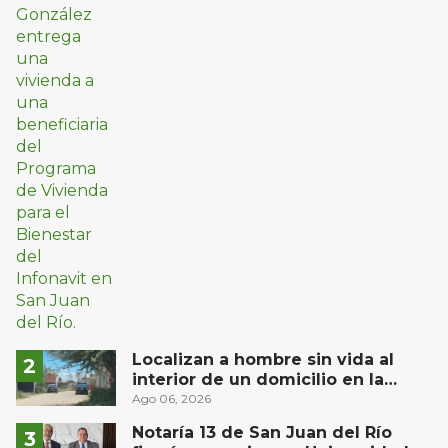
Localizan a hombre sin vida al
interior de un domicilio en la
comunidad El Rodeo, San Juan del
Ago 06, 2026
Río
Notaría 13 de San Juan del Río