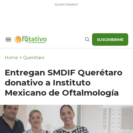
Skip
to
content
SUSCRIBIRME
Search
Buscar
&
Section
Navigation
Home
>
Querétaro
Entregan SMDIF Querétaro
donativo a Instituto
Mexicano de Oftalmología