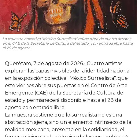
La muestra colectiva "México Surrealista" reúne obra de cuatro artistas
en el CAE de la Secretaría de Cultura del estado, con entrada libre hasta
el 28 de agosto.
Querétaro, 7 de agosto de 2026.- Cuatro artistas
exploran las capas invisibles de la identidad nacional
en la exposición colectiva "México Surrealista", que
este viernes abre sus puertas en el Centro de Arte
Emergente (CAE) de la Secretaría de Cultura del
estado y permanecerá disponible hasta el 28 de
agosto con entrada libre.
La muestra sostiene que lo surrealista no es una
abstracción ajena, sino un elemento intrínseco de la
realidad mexicana, presente en la cotidianidad, el
fervor religioso y el tejido vivo de las costumbres. A