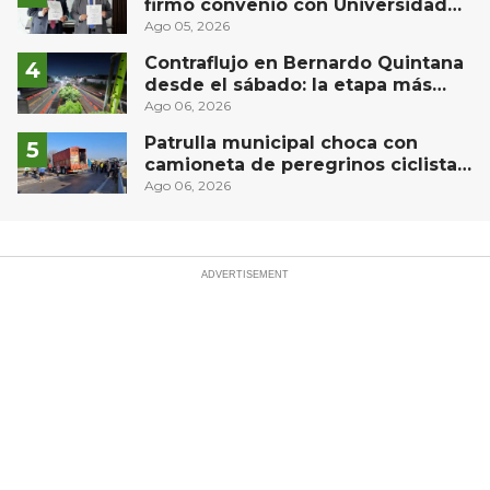
firmó convenio con Universidad
Privada del Bajío para recibir
Ago 05, 2026
estudiantes en prácticas
Contraflujo en Bernardo Quintana
desde el sábado: la etapa más
compleja del operativo vial
Ago 06, 2026
Patrulla municipal choca con
camioneta de peregrinos ciclistas
en la autopista México-Querétaro
Ago 06, 2026