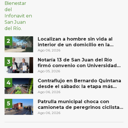
Localizan a hombre sin vida al
interior de un domicilio en la
comunidad El Rodeo, San Juan del
Ago 06, 2026
Río
Notaría 13 de San Juan del Río
firmó convenio con Universidad
Privada del Bajío para recibir
Ago 05, 2026
estudiantes en prácticas
Contraflujo en Bernardo Quintana
desde el sábado: la etapa más
compleja del operativo vial
Ago 06, 2026
Patrulla municipal choca con
camioneta de peregrinos ciclistas
en la autopista México-Querétaro
Ago 06, 2026