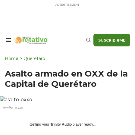
Skip
to
content
SUSCRIBIRME
Search
Buscar
&
Section
Navigation
Home
>
Querétaro
Asalto armado en OXX de la
Capital de Querétaro
asalto-oxxo
Getting your
Trinity Audio
player ready...