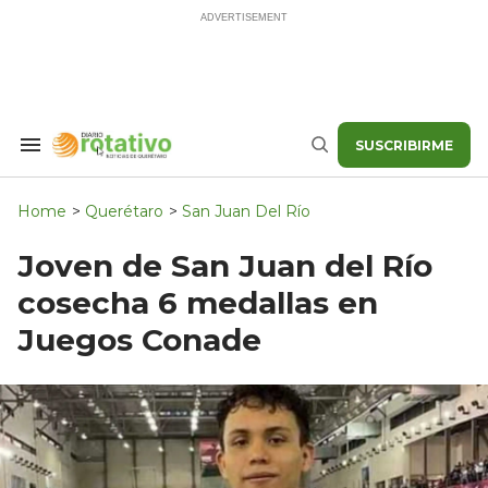
Skip
to
content
SUSCRIBIRME
Search
Buscar
&
Section
Navigation
Home
>
Querétaro
>
San Juan Del Río
Joven de San Juan del Río
cosecha 6 medallas en
Juegos Conade