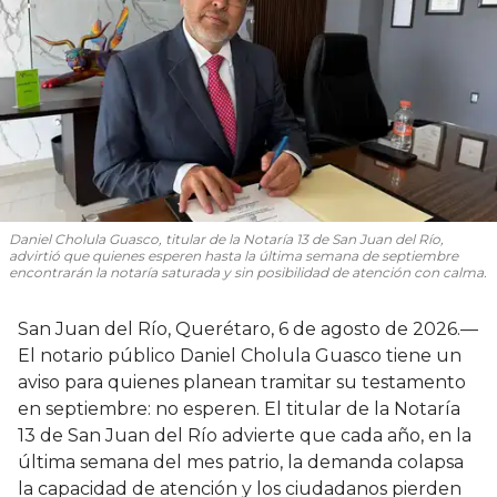
Daniel Cholula Guasco, titular de la Notaría 13 de San Juan del Río,
advirtió que quienes esperen hasta la última semana de septiembre
encontrarán la notaría saturada y sin posibilidad de atención con calma.
San Juan del Río, Querétaro, 6 de agosto de 2026.—
El notario público Daniel Cholula Guasco tiene un
aviso para quienes planean tramitar su testamento
en septiembre: no esperen. El titular de la Notaría
13 de San Juan del Río advierte que cada año, en la
última semana del mes patrio, la demanda colapsa
la capacidad de atención y los ciudadanos pierden