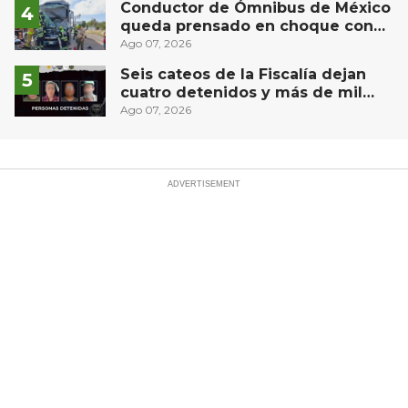
Conductor de Ómnibus de México
queda prensado en choque con
materialista en San Juan del Río
Ago 07, 2026
Seis cateos de la Fiscalía dejan
cuatro detenidos y más de mil
dosis aseguradas en Querétaro
Ago 07, 2026