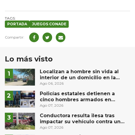
PORTADA
JUEGOS CONADE
Lo más visto
Localizan a hombre sin vida al
interior de un domicilio en la
comunidad El Rodeo, San Juan del
Ago 06, 2026
Río
Policías estatales detienen a
cinco hombres armados en
Puebla capital
Ago 07, 2026
Conductora resulta ilesa tras
impactar su vehículo contra un
muro en Huimilpan
Ago 07, 2026