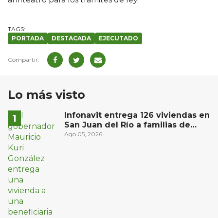
PORTADA
DESTACADA
EJECUTADO
Lo más visto
Infonavit entrega 126 viviendas en
San Juan del Río a familias de
bajos ingresos
Ago 05, 2026