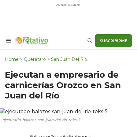
Skip
to
content
SUSCRIBIRME
Search
Buscar
&
Section
Navigation
Home
>
Querétaro
>
San Juan Del Río
Ejecutan a empresario de
carnicerías Orozco en San
Juan del Río
ejecutado-balazos-san-juan-del-rio-toks-5
Getting your
Trinity Audio
player ready...