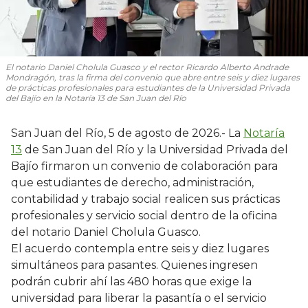
El notario Daniel Cholula Guasco y el rector Ricardo Alberto Andrade
Mondragón, tras la firma del convenio que abre entre seis y diez lugares
de prácticas profesionales para estudiantes de la Universidad Privada
del Bajío en la Notaría 13 de San Juan del Río
San Juan del Río, 5 de agosto de 2026.- La
Notaría
13
de San Juan del Río y la Universidad Privada del
Bajío firmaron un convenio de colaboración para
que estudiantes de derecho, administración,
contabilidad y trabajo social realicen sus prácticas
profesionales y servicio social dentro de la oficina
del notario Daniel Cholula Guasco.
El acuerdo contempla entre seis y diez lugares
simultáneos para pasantes. Quienes ingresen
podrán cubrir ahí las 480 horas que exige la
universidad para liberar la pasantía o el servicio