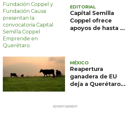
EDITORIAL
Capital Semilla
Coppel ofrece
apoyos de hasta 8
mil pesos en
Querétaro
MÉXICO
Reapertura
ganadera de EU
deja a Querétaro
fuera de la primera
fase