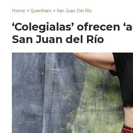
Navigation
San Juan del Río
Home
>
Querétaro
>
San Juan Del Río
Municipios
‘Colegialas’ ofrecen
San Juan del Río