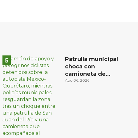
Patrulla municipal
choca con
camioneta de
peregrinos ciclistas
Ago 06, 2026
en la autopista
México-Querétaro