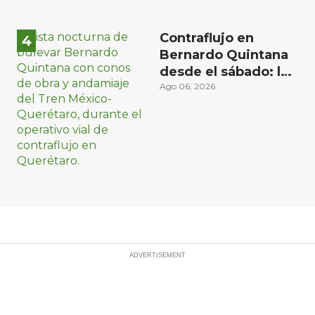
Contraflujo en
Bernardo Quintana
desde el sábado: la
etapa más compleja
Ago 06, 2026
del operativo vial