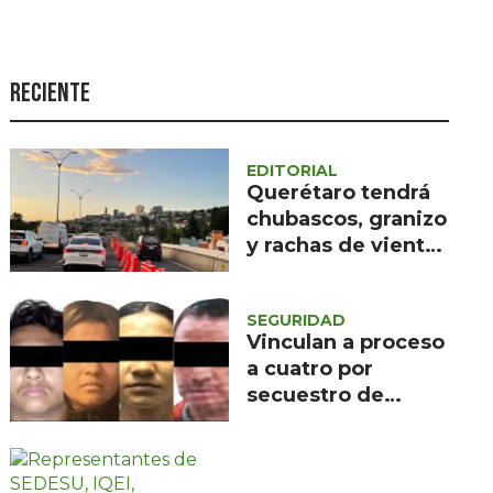
Seguridad
Ciencia y
tecnología
Reciente
Política
Turismo
EDITORIAL
Querétaro tendrá
Asuntos Sociales
chubascos, granizo
y rachas de viento
Estilo de vida
de 60 km/h
Opinión
SEGURIDAD
Vinculan a proceso
a cuatro por
secuestro de
migrantes en
Sinaloa