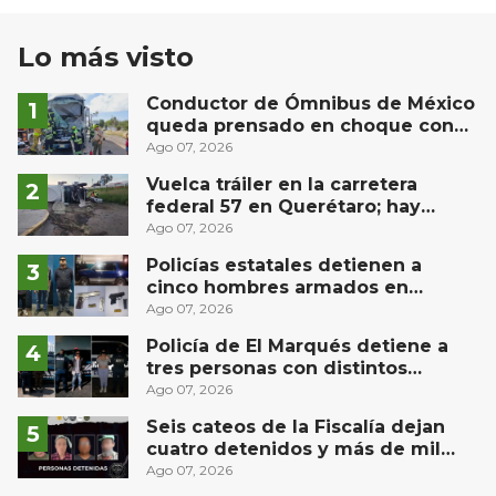
Lo más visto
Conductor de Ómnibus de México
queda prensado en choque con
materialista en San Juan del Río
Ago 07, 2026
Vuelca tráiler en la carretera
federal 57 en Querétaro; hay
derrame de combustible
Ago 07, 2026
controlado, sin lesionados
Policías estatales detienen a
cinco hombres armados en
Puebla capital
Ago 07, 2026
Policía de El Marqués detiene a
tres personas con distintos
narcóticos
Ago 07, 2026
Seis cateos de la Fiscalía dejan
cuatro detenidos y más de mil
dosis aseguradas en Querétaro
Ago 07, 2026