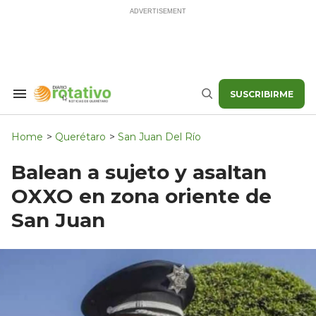
Skip
to
content
SUSCRIBIRME
Search
Buscar
&
Section
Navigation
Home
>
Querétaro
>
San Juan Del Río
Balean a sujeto y asaltan
OXXO en zona oriente de
San Juan