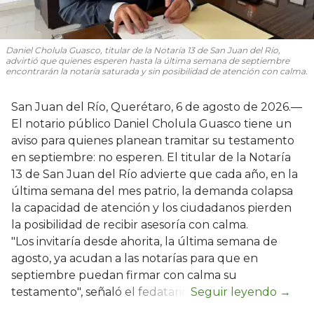
Daniel Cholula Guasco, titular de la Notaría 13 de San Juan del Río,
advirtió que quienes esperen hasta la última semana de septiembre
encontrarán la notaría saturada y sin posibilidad de atención con calma.
San Juan del Río, Querétaro, 6 de agosto de 2026.—
El notario público Daniel Cholula Guasco tiene un
aviso para quienes planean tramitar su testamento
en septiembre: no esperen. El titular de la Notaría
13 de San Juan del Río advierte que cada año, en la
última semana del mes patrio, la demanda colapsa
la capacidad de atención y los ciudadanos pierden
la posibilidad de recibir asesoría con calma.
"Los invitaría desde ahorita, la última semana de
agosto, ya acudan a las notarías para que en
septiembre puedan firmar con calma su
testamento", señaló el fedatario.