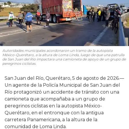
Autoridades municipales acordonaron un tramo de la autopista
México-Querétaro, a la altura de Loma Linda, luego de que una patrulla
de San Juan del Río impactara una camioneta de apoyo de un grupo de
peregrinos ciclistas.
San Juan del Río, Querétaro, 5 de agosto de 2026.—
Un agente de la Policía Municipal de San Juan del
Río protagonizó un accidente de tránsito con una
camioneta que acompañaba a un grupo de
peregrinos ciclistas en la autopista México-
Querétaro, en el entronque con la antigua
carretera Panamericana, a la altura de la
comunidad de Loma Linda.