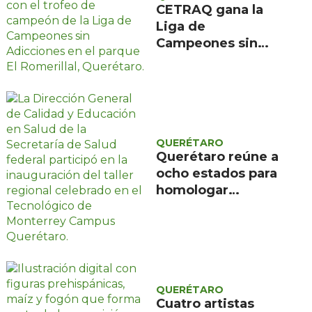
CETRAQ gana la
Liga de
Campeones sin
Adicciones
organizada por
Reencuentro en el
Romerillal
QUERÉTARO
Querétaro reúne a
ocho estados para
homologar
evaluación de
programas
educativos de
salud
QUERÉTARO
Cuatro artistas