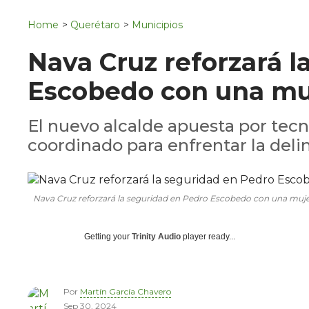
Navigation
San Juan del Río
Home
>
Querétaro
>
Municipios
Municipios
Nava Cruz reforzará l
Escobedo con una muj
El nuevo alcalde apuesta por tecn
coordinado para enfrentar la deli
Nava Cruz reforzará la seguridad en Pedro Escobedo con una mujer
Getting your
Trinity Audio
player ready...
Por
Martín García Chavero
Sep 30, 2024