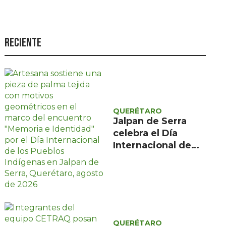
Seguridad
Ciencia y
tecnología
Reciente
Política
Turismo
Asuntos Sociales
QUERÉTARO
Estilo de vida
Jalpan de Serra
celebra el Día
Opinión
Internacional de
los Pueblos
Indígenas con
encuentro gratuito
de tres días
QUERÉTARO