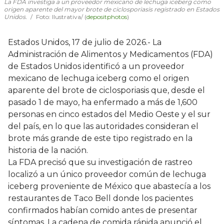
La FDA investiga a un proveedor mexicano de lechuga iceberg como
origen aparente del mayor brote de ciclosporiasis registrado en Estados
Unidos.
Foto: Ilustrativa/ (
depositphotos
)
Estados Unidos, 17 de julio de 2026.- La
Administración de Alimentos y Medicamentos (FDA)
de Estados Unidos identificó a un proveedor
mexicano de lechuga iceberg como el origen
aparente del brote de ciclosporiasis que, desde el
pasado 1 de mayo, ha enfermado a más de 1,600
personas en cinco estados del Medio Oeste y el sur
del país, en lo que las autoridades consideran el
brote más grande de este tipo registrado en la
historia de la nación.
La FDA precisó que su investigación de rastreo
localizó a un único proveedor común de lechuga
iceberg proveniente de México que abastecía a los
restaurantes de Taco Bell donde los pacientes
confirmados habían comido antes de presentar
síntomas. La cadena de comida rápida anunció el