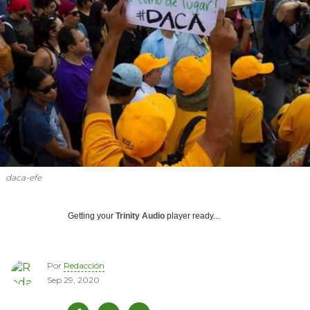
daca-efe
Getting your
Trinity Audio
player ready...
Por
Redacción
Sep 29, 2020