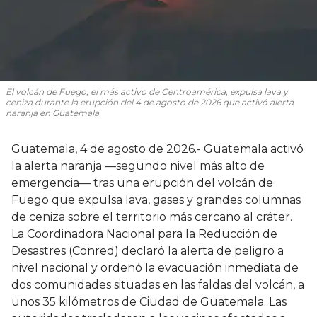
El volcán de Fuego, el más activo de Centroamérica, expulsa lava y
ceniza durante la erupción del 4 de agosto de 2026 que activó alerta
naranja en Guatemala
Guatemala, 4 de agosto de 2026.- Guatemala activó
la alerta naranja —segundo nivel más alto de
emergencia— tras una erupción del volcán de
Fuego que expulsa lava, gases y grandes columnas
de ceniza sobre el territorio más cercano al cráter.
La Coordinadora Nacional para la Reducción de
Desastres (Conred) declaró la alerta de peligro a
nivel nacional y ordenó la evacuación inmediata de
dos comunidades situadas en las faldas del volcán, a
unos 35 kilómetros de Ciudad de Guatemala. Las