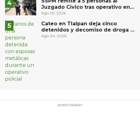
SSPM remite a 5 personas al
Juzgado Cívico tras operativo en
San Juan del Río
Ago 05, 2026
Cateo en Tlalpan deja cinco
detenidos y decomiso de droga y
un arma
Ago 04, 2026