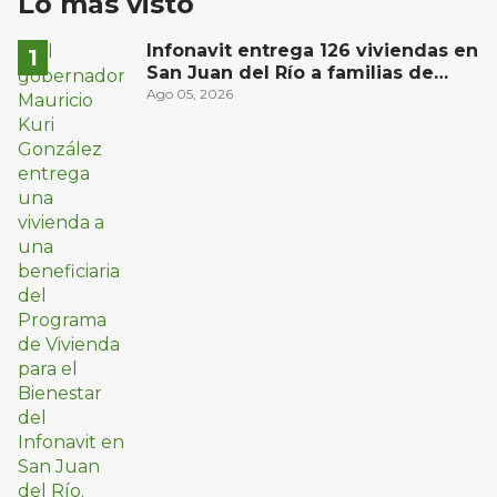
Lo más visto
Infonavit entrega 126 viviendas en
San Juan del Río a familias de
bajos ingresos
Ago 05, 2026