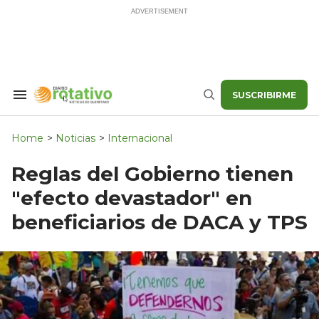
Skip
to
content
SUSCRIBIRME
Search
Buscar
&
Section
Navigation
Home
>
Noticias
>
Internacional
Reglas del Gobierno tienen
"efecto devastador" en
beneficiarios de DACA y TPS