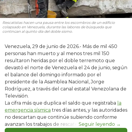
Rescatistas hacen una pausa entre los escombros de un edificio
colapsado en Venezuela, durante las labores de búsqueda que
continúan al quinto día del doble sismo.
Venezuela, 29 de junio de 2026.- Más de mil 450
personas han muerto y al menos tres mil 150
resultaron heridas por el doble terremoto que
devastó el norte de Venezuela el 24 de junio, según
el balance del domingo informado por el
presidente de la Asamblea Nacional, Jorge
Rodríguez, a través del canal estatal Venezolana de
Televisión.
La cifra más que duplica el saldo que registraba
la
emergencia sísmica
tres días antes, y las autoridades
no descartan que continúe subiendo conforme
avanzan los trabajos de rescate.