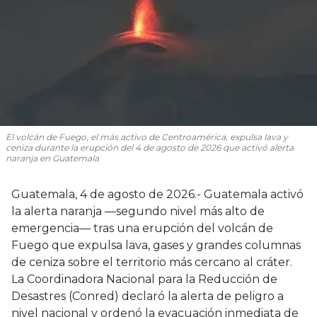
El volcán de Fuego, el más activo de Centroamérica, expulsa lava y
ceniza durante la erupción del 4 de agosto de 2026 que activó alerta
naranja en Guatemala
Guatemala, 4 de agosto de 2026.- Guatemala activó
la alerta naranja —segundo nivel más alto de
emergencia— tras una erupción del volcán de
Fuego que expulsa lava, gases y grandes columnas
de ceniza sobre el territorio más cercano al cráter.
La Coordinadora Nacional para la Reducción de
Desastres (Conred) declaró la alerta de peligro a
nivel nacional y ordenó la evacuación inmediata de