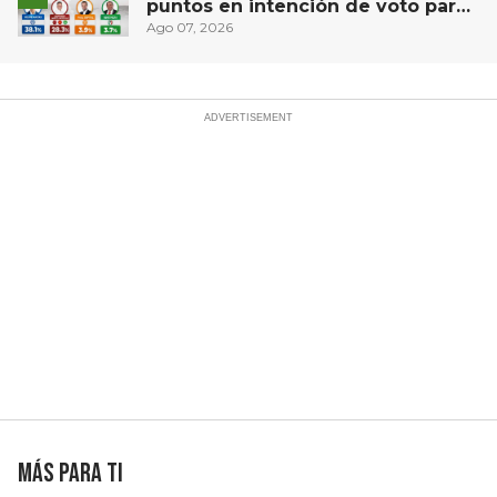
puntos en intención de voto para
gubernatura de Querétaro, según
Ago 07, 2026
Demoscopia
Más para ti