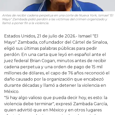
Antes de recibir cadena perpetua en una corte de Nueva York, Ismael "El
Mayo" Zambada pidió perdón a las víctimas del crimen organizado y
llamó a poner fin a la violencia.
Estados Unidos, 21 de julio de 2026.- Ismael "El
Mayo" Zambada, cofundador del Cártel de Sinaloa,
eligió sus últimas palabras públicas para pedir
perdón. En una carta que leyó en español ante el
juez federal Brian Cogan, minutos antes de recibir
cadena perpetua y una orden de pago de 15 mil
millones de dólares, el capo de 76 años reconoció el
daño causado por la organización que encabezó
durante décadas y llamó a detener la violencia en
México.
"Si hay algo valioso que pueda decir hoy, es esto: la
violencia debe terminar", expresó Zambada García,
quien advirtió que en México y en otros lugares