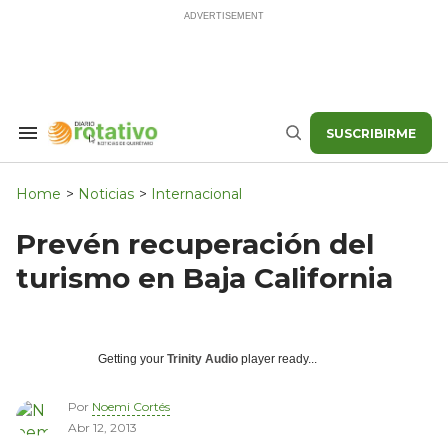
Skip
to
content
SUSCRIBIRME
Search
Buscar
&
Section
Navigation
Home
>
Noticias
>
Internacional
Prevén recuperación del
turismo en Baja California
Getting your
Trinity Audio
player ready...
Por
Noemi Cortés
Abr 12, 2013