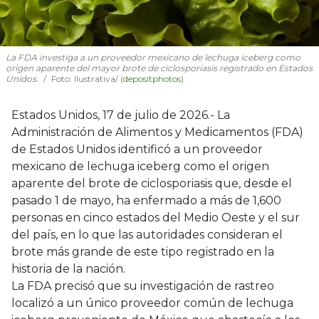
La FDA investiga a un proveedor mexicano de lechuga iceberg como
origen aparente del mayor brote de ciclosporiasis registrado en Estados
Unidos.
Foto: Ilustrativa/ (
depositphotos
)
Estados Unidos, 17 de julio de 2026.- La
Administración de Alimentos y Medicamentos (FDA)
de Estados Unidos identificó a un proveedor
mexicano de lechuga iceberg como el origen
aparente del brote de ciclosporiasis que, desde el
pasado 1 de mayo, ha enfermado a más de 1,600
personas en cinco estados del Medio Oeste y el sur
del país, en lo que las autoridades consideran el
brote más grande de este tipo registrado en la
historia de la nación.
La FDA precisó que su investigación de rastreo
localizó a un único proveedor común de lechuga