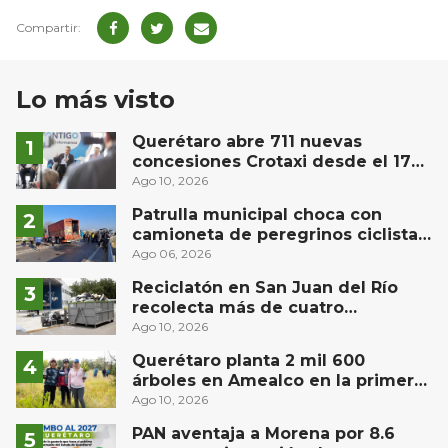
Lo más visto
Querétaro abre 711 nuevas
concesiones Crotaxi desde el 17
de agosto; cero enganche y
Ago 10, 2026
subsidio de 45 mil pesos
Patrulla municipal choca con
camioneta de peregrinos ciclistas
en la autopista México-Querétaro
Ago 06, 2026
Reciclatón en San Juan del Río
recolecta más de cuatro
contenedores de electrónicos y
Ago 10, 2026
250 kilos de PET
Querétaro planta 2 mil 600
árboles en Amealco en la primera
Jornada Nacional de
Ago 10, 2026
Reforestación
PAN aventaja a Morena por 8.6