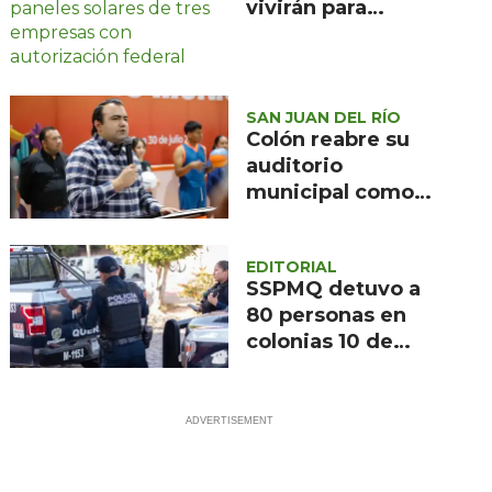
vivirán para
recuperarlas: el
negocio solar que
devora a Nopala de
Villagrán, en
SAN JUAN DEL RÍO
Colón reabre su
Hidalgo
auditorio
municipal como
espacio exclusivo
para el deporte
EDITORIAL
tras 43 años sin
SSPMQ detuvo a
inversión
80 personas en
colonias 10 de
Abril y Eduardo
Loarca Castillo en
el primer semestre
de 2026