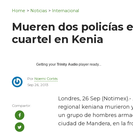
Navigation
San Juan del Río
Home
>
Noticias
>
Internacional
Municipios
Mueren dos policías 
cuartel en Kenia
Getting your
Trinity Audio
player ready...
Por
Noemi Cortés
Sep 26, 2013
Londres, 26 Sep (Notimex).-
regional keniana murieron y
un grupo de hombres armado
ciudad de Mandera, en la fr