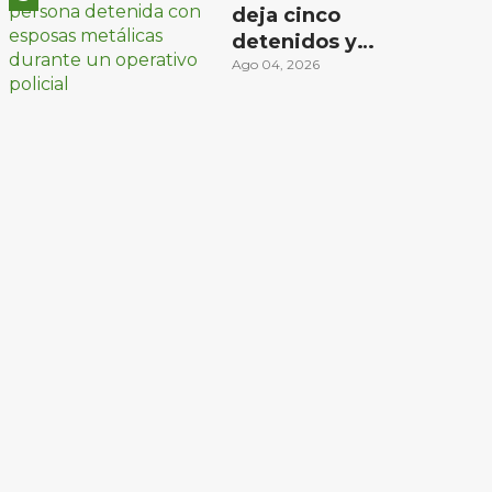
deja cinco
detenidos y
decomiso de droga
Ago 04, 2026
y un arma