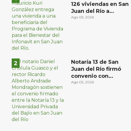
126 viviendas en San
Juan del Río a
familias de bajos
Ago 05, 2026
ingresos
Notaría 13 de San
Juan del Río firmó
convenio con
Universidad Privada
Ago 05, 2026
del Bajío para recibir
estudiantes en
prácticas