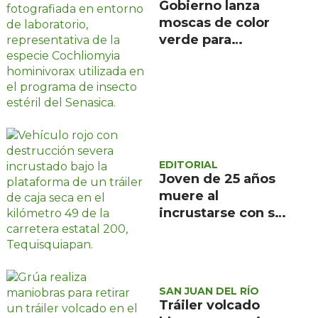
Gobierno lanza
moscas de color
verde para
combatir el
gusano
barrenador: no las
mates
EDITORIAL
Joven de 25 años
muere al
incrustarse con su
camioneta bajo un
tráiler en la
carretera estatal
200, en
SAN JUAN DEL RÍO
Tequisquiapan
Tráiler volcado