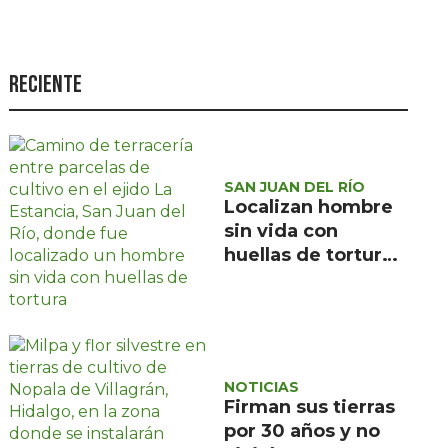
Seguridad
Ciencia y
tecnología
Reciente
Política
Turismo
SAN JUAN DEL RÍO
Asuntos Sociales
Localizan hombre
Estilo de vida
sin vida con
huellas de tortura
Opinión
en ejido La
Estancia, San Juan
del Río
NOTICIAS
Firman sus tierras
por 30 años y no