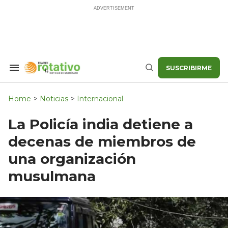
Skip
to
content
SUSCRIBIRME
Search
Buscar
&
Section
Navigation
Home
>
Noticias
>
Internacional
La Policía india detiene a
decenas de miembros de
una organización
musulmana