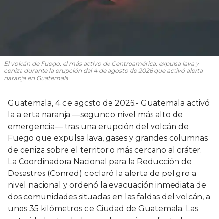
El volcán de Fuego, el más activo de Centroamérica, expulsa lava y
ceniza durante la erupción del 4 de agosto de 2026 que activó alerta
naranja en Guatemala
Guatemala, 4 de agosto de 2026.- Guatemala activó
la alerta naranja —segundo nivel más alto de
emergencia— tras una erupción del volcán de
Fuego que expulsa lava, gases y grandes columnas
de ceniza sobre el territorio más cercano al cráter.
La Coordinadora Nacional para la Reducción de
Desastres (Conred) declaró la alerta de peligro a
nivel nacional y ordenó la evacuación inmediata de
dos comunidades situadas en las faldas del volcán, a
unos 35 kilómetros de Ciudad de Guatemala. Las