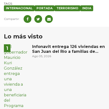
INTERNACIONAL
PORTADA
TERRORISMO
INDIA
Lo más visto
Infonavit entrega 126 viviendas en
San Juan del Río a familias de
bajos ingresos
Ago 05, 2026