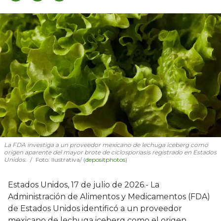
La FDA investiga a un proveedor mexicano de lechuga iceberg como
origen aparente del mayor brote de ciclosporiasis registrado en Estados
Unidos.
Foto: Ilustrativa/ (
depositphotos
)
Estados Unidos, 17 de julio de 2026.- La
Administración de Alimentos y Medicamentos (FDA)
de Estados Unidos identificó a un proveedor
mexicano de lechuga iceberg como el origen