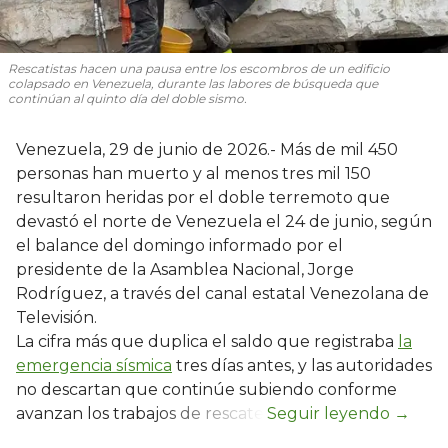
Rescatistas hacen una pausa entre los escombros de un edificio
colapsado en Venezuela, durante las labores de búsqueda que
continúan al quinto día del doble sismo.
Venezuela, 29 de junio de 2026.- Más de mil 450
personas han muerto y al menos tres mil 150
resultaron heridas por el doble terremoto que
devastó el norte de Venezuela el 24 de junio, según
el balance del domingo informado por el
presidente de la Asamblea Nacional, Jorge
Rodríguez, a través del canal estatal Venezolana de
Televisión.
La cifra más que duplica el saldo que registraba
la
emergencia sísmica
tres días antes, y las autoridades
no descartan que continúe subiendo conforme
avanzan los trabajos de rescate.