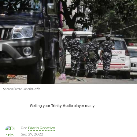
terrorismo-india-efe
Getting your
Trinity Audio
player ready...
Por
Diario Rotativo
Sep 27, 2022